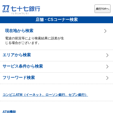
銀行TOPへ
店舗・CSコーナー検索
現在地から検索
電波の状況等により検索結果に誤差が生
じる場合がございます。
エリアから検索
サービス条件から検索
フリーワード検索
コンビニATM（イーネット、ローソン銀行、セブン銀行）
ATM機能