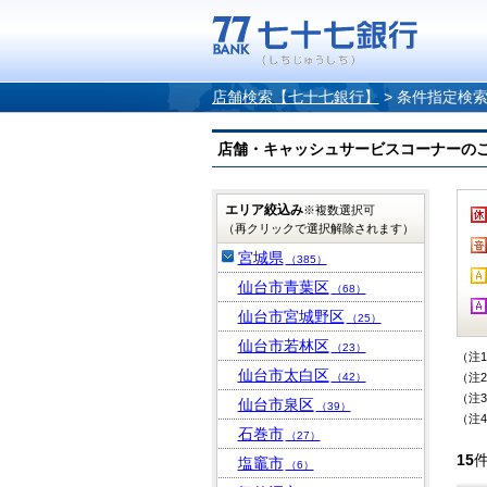
店舗検索【七十七銀行】
>
条件指定検
店舗・キャッシュサービスコーナーのご案内
エリア絞込み
※複数選択可
（再クリックで選択解除されます）
宮城県
（385）
仙台市青葉区
（68）
仙台市宮城野区
（25）
仙台市若林区
（23）
（注
仙台市太白区
（42）
（注
（注
仙台市泉区
（39）
（注
石巻市
（27）
15
塩竈市
（6）