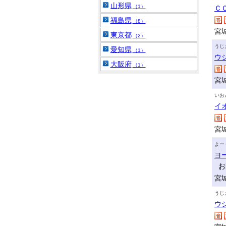
山形県
（1）
Ｃ
福島県
（8）
宮
東京都
（2）
うじ
愛知県
（1）
ウ
大阪府
（1）
宮
いお
イ
宮
よー
ヨ
お
宮
うじ
ウ