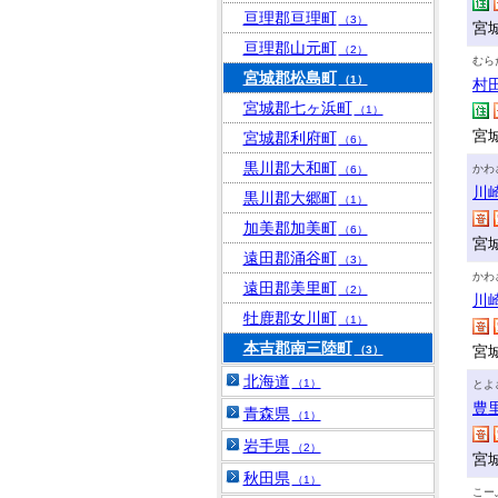
亘理郡亘理町
（3）
宮
亘理郡山元町
（2）
むら
宮城郡松島町
（1）
村
宮城郡七ヶ浜町
（1）
宮
宮城郡利府町
（6）
黒川郡大和町
かわ
（6）
川
黒川郡大郷町
（1）
加美郡加美町
（6）
宮
遠田郡涌谷町
（3）
かわ
遠田郡美里町
（2）
川
牡鹿郡女川町
（1）
本吉郡南三陸町
宮
（3）
北海道
（1）
とよ
豊
青森県
（1）
岩手県
（2）
宮
秋田県
（1）
こー