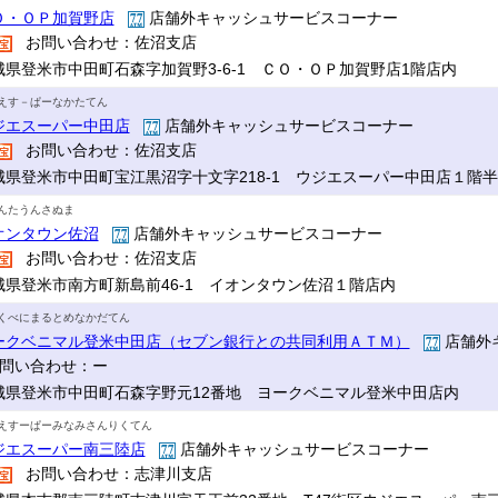
Ｏ・ＯＰ加賀野店
店舗外キャッシュサービスコーナー
お問い合わせ：佐沼支店
城県登米市中田町石森字加賀野3-6-1 ＣＯ・ＯＰ加賀野店1階店内
えす－ぱーなかたてん
ジエスーパー中田店
店舗外キャッシュサービスコーナー
お問い合わせ：佐沼支店
城県登米市中田町宝江黒沼字十文字218-1 ウジエスーパー中田店１階
んたうんさぬま
オンタウン佐沼
店舗外キャッシュサービスコーナー
お問い合わせ：佐沼支店
城県登米市南方町新島前46-1 イオンタウン佐沼１階店内
くべにまるとめなかだてん
ークベニマル登米中田店（セブン銀行との共同利用ＡＴＭ）
店舗外
問い合わせ：ー
城県登米市中田町石森字野元12番地 ヨークベニマル登米中田店内
えすーぱーみなみさんりくてん
ジエスーパー南三陸店
店舗外キャッシュサービスコーナー
お問い合わせ：志津川支店