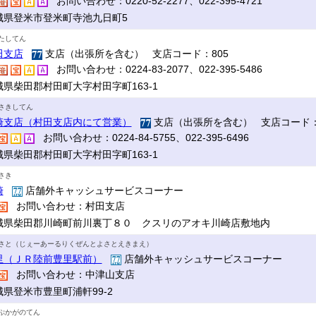
お問い合わせ：0220-52-2277、022-395-4721
城県登米市登米町寺池九日町5
たしてん
田支店
支店（出張所を含む） 支店コード：805
お問い合わせ：0224-83-2077、022-395-5486
城県柴田郡村田町大字村田字町163-1
さきしてん
崎支店（村田支店内にて営業）
支店（出張所を含む） 支店コード：
お問い合わせ：0224-84-5755、022-395-6496
城県柴田郡村田町大字村田字町163-1
さき
崎
店舗外キャッシュサービスコーナー
お問い合わせ：村田支店
城県柴田郡川崎町前川裏丁８０ クスリのアオキ川崎店敷地内
さと（じぇーあーるりくぜんとよさとえきまえ）
里（ＪＲ陸前豊里駅前）
店舗外キャッシュサービスコーナー
お問い合わせ：中津山支店
城県登米市豊里町浦軒99-2
ぷかがのてん