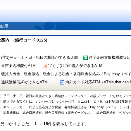
索結果
 (銀行コード 0125)
(注1)平日・土・日・祝日の相談ができる店舗
住宅金融支援機構取扱店
音声案内機能付ATM
宝くじ(注2)の購入ができるATM
硬貨入出金、現金振込、現金による税金・各種料金払込み「Pay-easy（ペイジ
通帳繰越(注4)ができるATM
海外カード対応ATM（ATMs that can Handl
1）平日・土・日・祝日の相談ができる店舗はローンセンター、相談プラザ、77ほけんプラ
2）購入できる宝くじは、ナンバーズ3、ナンバーズ4、ミニロト、ロト6、ロト7の計5種類
3）キャッシュカードによる振込および税金・各種料金払込み「Pay-easy（ペイジー）」は
4）対象通帳は、総合口座通帳、総合口座通帳（楽天イーグルス）、総合口座通帳（ベガル
件見つかりました。
1
～
15
件を表示しています。