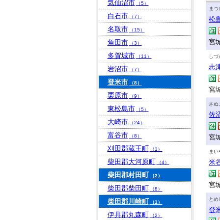
気仙沼市
（5）
まつ
白石市
（7）
松
名取市
（15）
宮
角田市
（3）
多賀城市
（11）
しづ
志
岩沼市
（7）
登米市
（8）
宮
栗原市
（9）
さぬ
東松島市
（5）
佐
大崎市
（24）
富谷市
（8）
宮
刈田郡蔵王町
（1）
まい
柴田郡大河原町
米
（4）
柴田郡村田町
（2）
宮
柴田郡柴田町
（8）
とめ
柴田郡川崎町
（1）
登
伊具郡丸森町
（2）