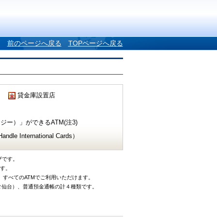
前のページへ戻る
TOPページへ戻る
貸金庫設置店
ー）」ができるATM(注3)
e International Cards）
ザです。
です。
、すべてのATMでご利用いただけます。
タ仙台）、普通預金通帳の計４種類です。