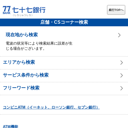
銀行TOPへ
店舗・CSコーナー検索
現在地から検索
電波の状況等により検索結果に誤差が生
じる場合がございます。
エリアから検索
サービス条件から検索
フリーワード検索
コンビニATM（イーネット、ローソン銀行、セブン銀行）
ATM機能