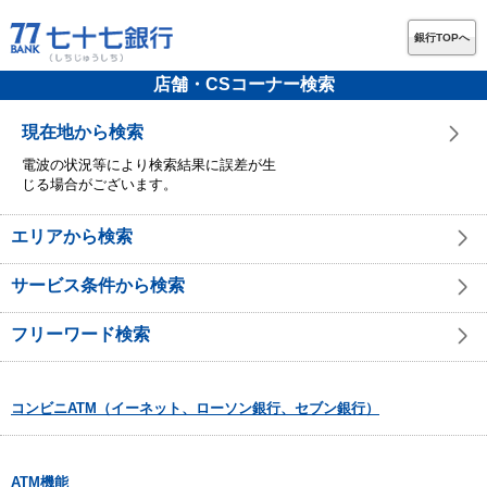
銀行TOPへ
店舗・CSコーナー検索
現在地から検索
電波の状況等により検索結果に誤差が生
じる場合がございます。
エリアから検索
サービス条件から検索
フリーワード検索
コンビニATM（イーネット、ローソン銀行、セブン銀行）
ATM機能