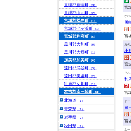
亘理郡亘理町
（3）
宮
亘理郡山元町
（2）
かわ
宮城郡松島町
（1）
川
宮城郡七ヶ浜町
（1）
宮
宮城郡利府町
（6）
黒川郡大和町
おの
（6）
小
黒川郡大郷町
（1）
加美郡加美町
（6）
宮
遠田郡涌谷町
（3）
りふ
遠田郡美里町
（2）
利
牡鹿郡女川町
（1）
本吉郡南三陸町
宮
（3）
北海道
（1）
よー
ヨ
青森県
（1）
岩手県
（2）
宮
秋田県
（1）
よー