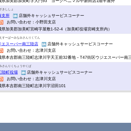
城県加美郡加美町字大門93 ヨークベニマル中新田店1階半屋外
ざきししょ
崎支所
店舗外キャッシュサービスコーナー
お問い合わせ：小野田支店
城県加美郡加美町宮崎字屋敷1-52-4（加美町役場宮崎支所内）
えすーぱーみなみさんりくてん
ジエスーパー南三陸店
店舗外キャッシュサービスコーナー
お問い合わせ：志津川支店
城県本吉郡南三陸町志津川字天王前32番地－T47街区ウジエスーパー南
みさんりくちょうやくば
三陸町役場
店舗外キャッシュサービスコーナー
お問い合わせ：志津川支店
城県本吉郡南三陸町志津川字沼田101