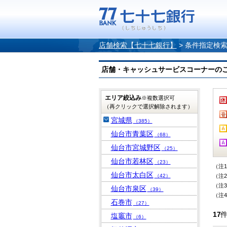
店舗検索【七十七銀行】
>
条件指定検
店舗・キャッシュサービスコーナーのご案内
エリア絞込み
※複数選択可
（再クリックで選択解除されます）
宮城県
（385）
仙台市青葉区
（68）
仙台市宮城野区
（25）
仙台市若林区
（23）
（注
仙台市太白区
（42）
（注
（注
仙台市泉区
（39）
（注
石巻市
（27）
17
塩竈市
（6）