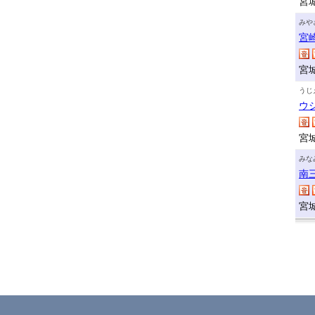
宮
みや
宮
宮
うじ
ウ
宮
みな
南
宮