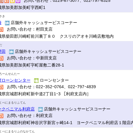
お問い合わせ：0229-67-3077、022-797-6325
城県加美郡加美町字西町1
さき
崎
店舗外キャッシュサービスコーナー
お問い合わせ：村田支店
城県柴田郡川崎町前川裏丁８０ クスリのアオキ川崎店敷地内
だ
野田
店舗外キャッシュサービスコーナー
お問い合わせ：中新田支店
城県加美郡加美町字町屋敷二番28-1
ろーんせんたー
府ローンセンター
ローンセンター
お問い合わせ：022ｰ352ｰ0764、022ｰ797ｰ4839
城県宮城郡利府町新中道2丁目1ｰ3 ［利府支店内］
くべにまるりふてん
ークベニマル利府店
店舗外キャッシュサービスコーナー
お問い合わせ：利府支店
城県宮城郡利府町神谷沢字新宮ヶ崎14-1 ヨークベニマル利府店１階店
くべにまるりふのなかてん