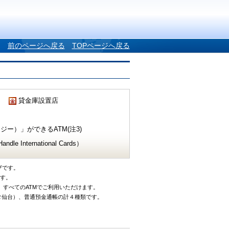
前のページへ戻る
TOPページへ戻る
貸金庫設置店
ー）」ができるATM(注3)
e International Cards）
ザです。
です。
、すべてのATMでご利用いただけます。
タ仙台）、普通預金通帳の計４種類です。