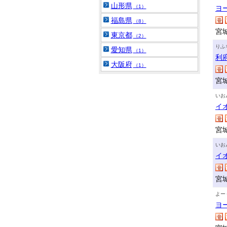
山形県
（1）
ヨ
福島県
（8）
宮
東京都
（2）
りふ
愛知県
（1）
利
大阪府
（1）
宮
いお
イ
宮
いお
イ
宮
よー
ヨ