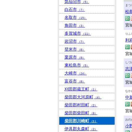
気仙沼市
（5）
まつ
白石市
（7）
松
名取市
（15）
宮
角田市
（3）
多賀城市
（11）
りふ
利
岩沼市
（7）
登米市
（8）
宮
栗原市
（9）
しづ
東松島市
（5）
志
大崎市
（24）
富谷市
（8）
宮
刈田郡蔵王町
（1）
なか
柴田郡大河原町
中
（4）
柴田郡村田町
（2）
宮
柴田郡柴田町
（8）
おの
柴田郡川崎町
（1）
小
伊具郡丸森町
（2）