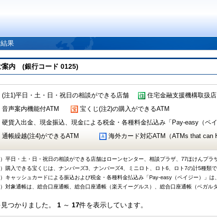
索結果
 (銀行コード 0125)
(注1)平日・土・日・祝日の相談ができる店舗
住宅金融支援機構取扱店
音声案内機能付ATM
宝くじ(注2)の購入ができるATM
硬貨入出金、現金振込、現金による税金・各種料金払込み「Pay-easy（ペイジ
通帳繰越(注4)ができるATM
海外カード対応ATM（ATMs that can Handl
1）平日・土・日・祝日の相談ができる店舗はローンセンター、相談プラザ、77ほけんプラ
2）購入できる宝くじは、ナンバーズ3、ナンバーズ4、ミニロト、ロト6、ロト7の計5種類
3）キャッシュカードによる振込および税金・各種料金払込み「Pay-easy（ペイジー）」は
4）対象通帳は、総合口座通帳、総合口座通帳（楽天イーグルス）、総合口座通帳（ベガル
件見つかりました。
1
～
17
件を表示しています。