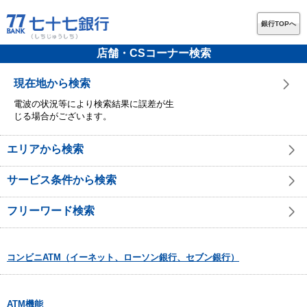
銀行TOPへ
店舗・CSコーナー検索
現在地から検索
電波の状況等により検索結果に誤差が生
じる場合がございます。
エリアから検索
サービス条件から検索
フリーワード検索
コンビニATM（イーネット、ローソン銀行、セブン銀行）
ATM機能