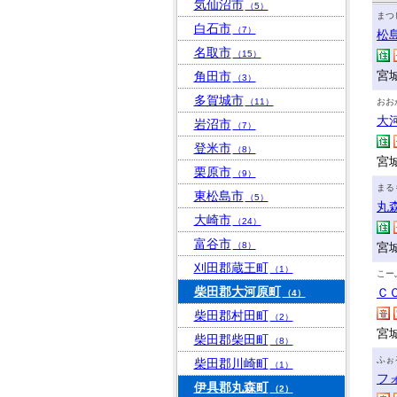
気仙沼市
（5）
まつ
白石市
（7）
松
名取市
（15）
宮
角田市
（3）
多賀城市
（11）
おお
大
岩沼市
（7）
登米市
（8）
宮
栗原市
（9）
まる
東松島市
（5）
丸
大崎市
（24）
富谷市
（8）
宮
刈田郡蔵王町
（1）
こー
柴田郡大河原町
Ｃ
（4）
柴田郡村田町
（2）
宮
柴田郡柴田町
（8）
ふぉ
柴田郡川崎町
（1）
フ
伊具郡丸森町
（2）