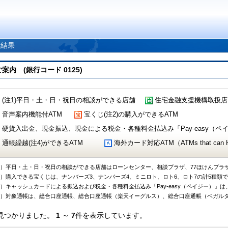
索結果
 (銀行コード 0125)
(注1)平日・土・日・祝日の相談ができる店舗
住宅金融支援機構取扱店
音声案内機能付ATM
宝くじ(注2)の購入ができるATM
硬貨入出金、現金振込、現金による税金・各種料金払込み「Pay-easy（ペイジ
通帳繰越(注4)ができるATM
海外カード対応ATM（ATMs that can Handl
1）平日・土・日・祝日の相談ができる店舗はローンセンター、相談プラザ、77ほけんプラ
2）購入できる宝くじは、ナンバーズ3、ナンバーズ4、ミニロト、ロト6、ロト7の計5種類
3）キャッシュカードによる振込および税金・各種料金払込み「Pay-easy（ペイジー）」は
4）対象通帳は、総合口座通帳、総合口座通帳（楽天イーグルス）、総合口座通帳（ベガル
見つかりました。
1
～
7
件を表示しています。