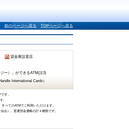
前のページへ戻る
TOPページへ戻る
貸金庫設置店
ー）」ができるATM(注3)
e International Cards）
ザです。
です。
、すべてのATMでご利用いただけます。
タ仙台）、普通預金通帳の計４種類です。