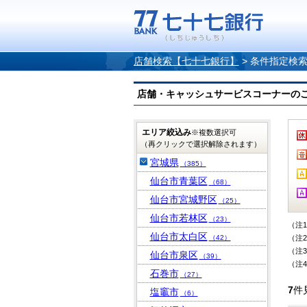
店舗検索【七十七銀行】
>
条件指定検
店舗・キャッシュサービスコーナーのご案内
エリア絞込み
※複数選択可
（再クリックで選択解除されます）
宮城県
（385）
仙台市青葉区
（68）
仙台市宮城野区
（25）
仙台市若林区
（23）
（注
仙台市太白区
（42）
（注
（注
仙台市泉区
（39）
（注
石巻市
（27）
7
件
塩竈市
（6）