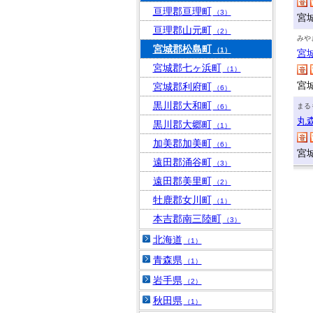
亘理郡亘理町
（3）
宮
亘理郡山元町
（2）
みや
宮城郡松島町
（1）
宮
宮城郡七ヶ浜町
（1）
宮
宮城郡利府町
（6）
黒川郡大和町
まる
（6）
丸
黒川郡大郷町
（1）
加美郡加美町
（6）
宮
遠田郡涌谷町
（3）
遠田郡美里町
（2）
牡鹿郡女川町
（1）
本吉郡南三陸町
（3）
北海道
（1）
青森県
（1）
岩手県
（2）
秋田県
（1）