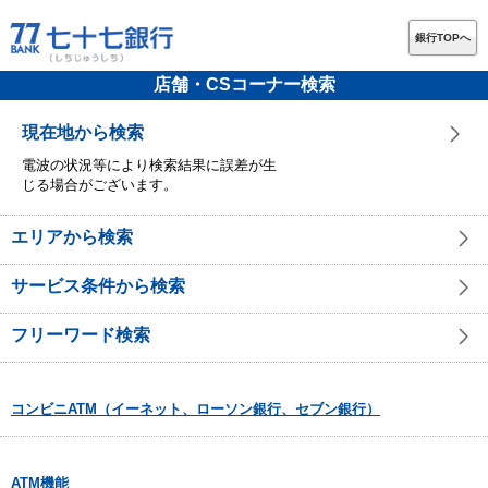
銀行TOPへ
店舗・CSコーナー検索
現在地から検索
電波の状況等により検索結果に誤差が生
じる場合がございます。
エリアから検索
サービス条件から検索
フリーワード検索
コンビニATM（イーネット、ローソン銀行、セブン銀行）
ATM機能