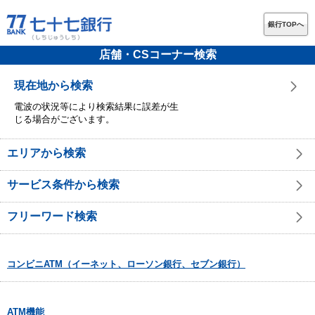
銀行TOPへ
店舗・CSコーナー検索
現在地から検索
電波の状況等により検索結果に誤差が生
じる場合がございます。
エリアから検索
サービス条件から検索
フリーワード検索
コンビニATM（イーネット、ローソン銀行、セブン銀行）
ATM機能