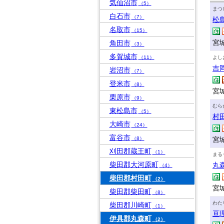
気仙沼市
（5）
まつ
白石市
（7）
松
名取市
（15）
宮
角田市
（3）
多賀城市
（11）
よし
吉
岩沼市
（7）
登米市
（8）
宮
栗原市
（9）
むら
東松島市
（5）
村
大崎市
（24）
富谷市
（8）
宮
刈田郡蔵王町
（1）
まる
柴田郡大河原町
丸
（4）
柴田郡村田町
（2）
宮
柴田郡柴田町
（8）
わた
柴田郡川崎町
（1）
亘
伊具郡丸森町
（2）