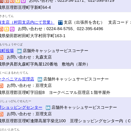
お問い合わせ：0223-34-1171、022-395-5729
城県亘理郡亘理町字新町64-4
さきしてん
崎支店（村田支店内にて営業）
支店（出張所を含む） 支店コード：
お問い合わせ：0224-84-5755、022-395-6496
城県柴田郡村田町大字村田字町163-1
もりちょうやくば
森町役場
店舗外キャッシュサービスコーナー
お問い合わせ：丸森支店
城県伊具郡丸森町字鳥屋120番地 敷地内（屋外）
くべにまるわたりてん
ークベニマル亘理店
店舗外キャッシュサービスコーナー
お問い合わせ：亘理支店
城県亘理郡亘理町字旧舘8 ヨークベニマル亘理店１階半屋外
りしょっぴんぐせんたー
理ショッピングセンター
店舗外キャッシュサービスコーナー
お問い合わせ：亘理支店
城県亘理郡亘理町逢隈高屋字柴北100 亘理ショッピングセンター内（
ぷたいとみてん