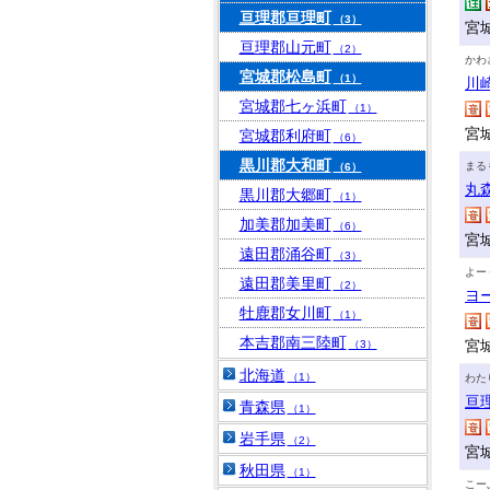
亘理郡亘理町
（3）
宮
亘理郡山元町
（2）
かわ
宮城郡松島町
（1）
川
宮城郡七ヶ浜町
（1）
宮
宮城郡利府町
（6）
黒川郡大和町
まる
（6）
丸
黒川郡大郷町
（1）
加美郡加美町
（6）
宮
遠田郡涌谷町
（3）
よー
遠田郡美里町
（2）
ヨ
牡鹿郡女川町
（1）
本吉郡南三陸町
宮
（3）
北海道
（1）
わた
亘
青森県
（1）
岩手県
（2）
宮
秋田県
（1）
こー