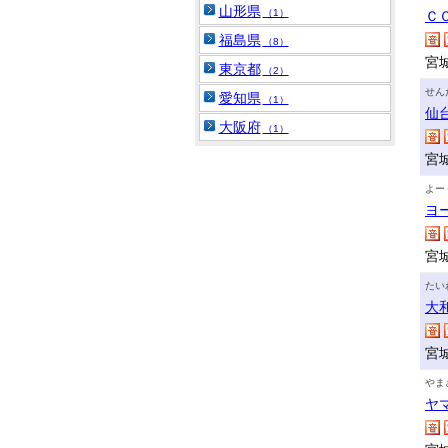
山形県
（1）
Ｃ
福島県
（8）
宮
東京都
（2）
せん
愛知県
（1）
仙
大阪府
（1）
宮
よー
ヨ
宮
たい
大
宮
やま
ヤ