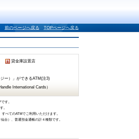
前のページへ戻る
TOPページへ戻る
貸金庫設置店
ー）」ができるATM(注3)
e International Cards）
ザです。
です。
、すべてのATMでご利用いただけます。
タ仙台）、普通預金通帳の計４種類です。