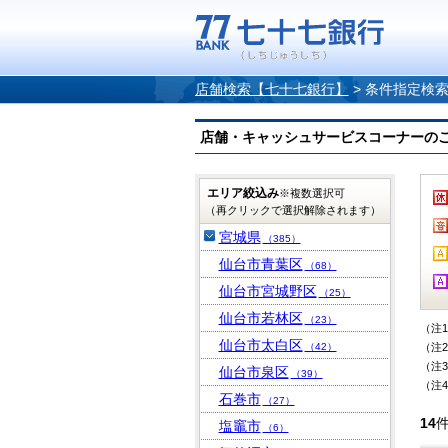
店舗検索【七十七銀行】
>
条件指定検
店舗・キャッシュサービスコーナーのご案内
エリア絞込み
※複数選択可
（再クリックで選択解除されます）
宮城県
（385）
仙台市青葉区
（68）
仙台市宮城野区
（25）
仙台市若林区
（23）
（注
仙台市太白区
（42）
（注
（注
仙台市泉区
（39）
（注
石巻市
（27）
14
塩竈市
（6）