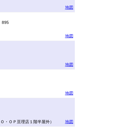
地図
895
地図
地図
地図
ＣＯ・ＯＰ亘理店１階半屋外）
地図