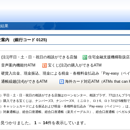
索結果
 (銀行コード 0125)
(注1)平日・土・日・祝日の相談ができる店舗
住宅金融支援機構取扱店
音声案内機能付ATM
宝くじ(注2)の購入ができるATM
硬貨入出金、現金振込、現金による税金・各種料金払込み「Pay-easy（ペイジ
通帳繰越(注4)ができるATM
海外カード対応ATM（ATMs that can Handl
1）平日・土・日・祝日の相談ができる店舗はローンセンター、相談プラザ、77ほけんプラ
2）購入できる宝くじは、ナンバーズ3、ナンバーズ4、ミニロト、ロト6、ロト7の計5種類
3）キャッシュカードによる振込および税金・各種料金払込み「Pay-easy（ペイジー）」は
4）対象通帳は、総合口座通帳、総合口座通帳（楽天イーグルス）、総合口座通帳（ベガル
件見つかりました。
1
～
14
件を表示しています。