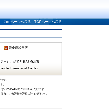
前のページへ戻る
TOPページへ戻る
貸金庫設置店
ー）」ができるATM(注3)
e International Cards）
ザです。
です。
、すべてのATMでご利用いただけます。
タ仙台）、普通預金通帳の計４種類です。