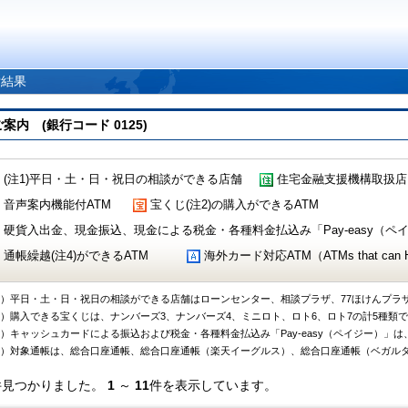
索結果
 (銀行コード 0125)
(注1)平日・土・日・祝日の相談ができる店舗
住宅金融支援機構取扱店
音声案内機能付ATM
宝くじ(注2)の購入ができるATM
硬貨入出金、現金振込、現金による税金・各種料金払込み「Pay-easy（ペイジ
通帳繰越(注4)ができるATM
海外カード対応ATM（ATMs that can Handl
1）平日・土・日・祝日の相談ができる店舗はローンセンター、相談プラザ、77ほけんプラ
2）購入できる宝くじは、ナンバーズ3、ナンバーズ4、ミニロト、ロト6、ロト7の計5種類
3）キャッシュカードによる振込および税金・各種料金払込み「Pay-easy（ペイジー）」は
4）対象通帳は、総合口座通帳、総合口座通帳（楽天イーグルス）、総合口座通帳（ベガル
件見つかりました。
1
～
11
件を表示しています。