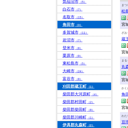
気仙沼市
（5）
まつ
白石市
（7）
松
名取市
（15）
宮
角田市
（3）
多賀城市
（11）
ざお
蔵
岩沼市
（7）
登米市
（8）
宮
栗原市
（9）
まる
東松島市
（5）
丸
大崎市
（24）
富谷市
（8）
宮
刈田郡蔵王町
（1）
かく
柴田郡大河原町
角
（4）
柴田郡村田町
（2）
宮
柴田郡柴田町
（8）
わた
柴田郡川崎町
（1）
亘
伊具郡丸森町
（2）