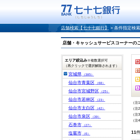
店舗検索【七十七銀行】
>
条件指定検
店舗・キャッシュサービスコーナーのご案内
エリア絞込み
※複数選択可
（再クリックで選択解除されます）
宮城県
（385）
仙台市青葉区
（68）
仙台市宮城野区
（25）
仙台市若林区
（23）
（注
仙台市太白区
（42）
（注
（注
仙台市泉区
（39）
（注
石巻市
（27）
11
塩竈市
（6）