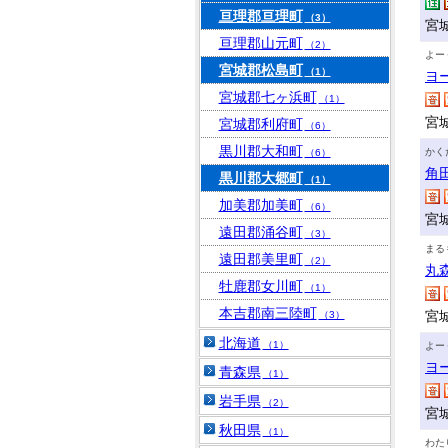
亘理郡亘理町
（3）
宮
亘理郡山元町
（2）
よー
宮城郡松島町
（1）
ヨ
宮城郡七ヶ浜町
（1）
宮
宮城郡利府町
（6）
黒川郡大和町
かく
（6）
角
黒川郡大郷町
（1）
加美郡加美町
（6）
宮
遠田郡涌谷町
（3）
まる
遠田郡美里町
（2）
丸
牡鹿郡女川町
（1）
本吉郡南三陸町
宮
（3）
北海道
（1）
よー
ヨ
青森県
（1）
岩手県
（2）
宮
秋田県
（1）
わた