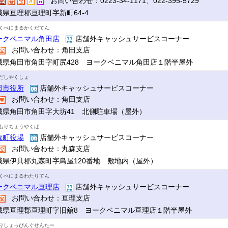
お問い合わせ：0223-34-1171、022-395-5729
城県亘理郡亘理町字新町64-4
くべにまるかくだてん
ークベニマル角田店
店舗外キャッシュサービスコーナー
お問い合わせ：角田支店
城県角田市角田字町尻428 ヨークベニマル角田店１階半屋外
だしやくしょ
田市役所
店舗外キャッシュサービスコーナー
お問い合わせ：角田支店
城県角田市角田字大坊41 北側駐車場（屋外）
もりちょうやくば
森町役場
店舗外キャッシュサービスコーナー
お問い合わせ：丸森支店
城県伊具郡丸森町字鳥屋120番地 敷地内（屋外）
くべにまるわたりてん
ークベニマル亘理店
店舗外キャッシュサービスコーナー
お問い合わせ：亘理支店
城県亘理郡亘理町字旧舘8 ヨークベニマル亘理店１階半屋外
りしょっぴんぐせんたー