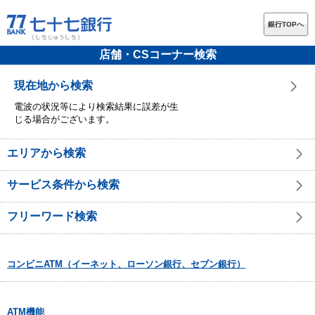
銀行TOPへ
店舗・CSコーナー検索
現在地から検索
電波の状況等により検索結果に誤差が生
じる場合がございます。
エリアから検索
サービス条件から検索
フリーワード検索
コンビニATM（イーネット、ローソン銀行、セブン銀行）
ATM機能