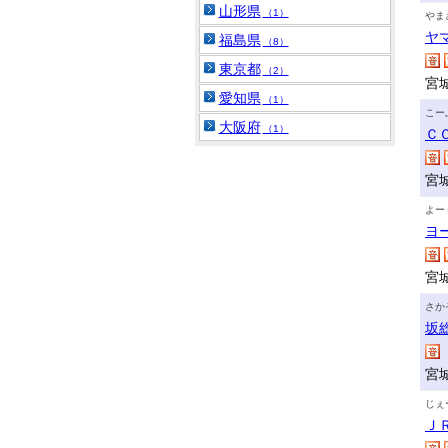
山形県
（1）
やま
ヤ
福島県
（8）
東京都
（2）
宮
愛知県
（1）
こー
大阪府
（1）
Ｃ
宮
よー
ヨ
宮
さか
坂
宮
じぇ
Ｊ