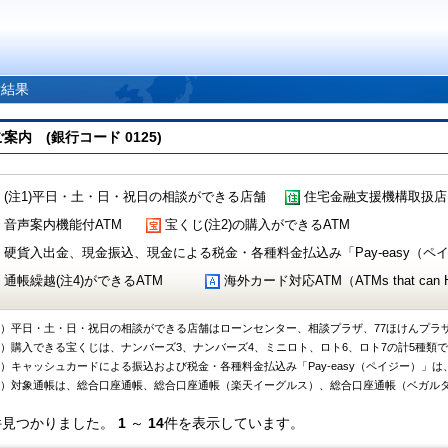
索結果
 (銀行コード 0125)
(注1)平日・土・日・祝日の相談ができる店舗
住宅金融支援機構取扱店
音声案内機能付ATM
宝くじ(注2)の購入ができるATM
硬貨入出金、現金振込、現金による税金・各種料金払込み「Pay-easy（ペイジ
通帳繰越(注4)ができるATM
海外カード対応ATM（ATMs that can Handl
1）平日・土・日・祝日の相談ができる店舗はローンセンター、相談プラザ、77ほけんプラ
2）購入できる宝くじは、ナンバーズ3、ナンバーズ4、ミニロト、ロト6、ロト7の計5種類
3）キャッシュカードによる振込および税金・各種料金払込み「Pay-easy（ペイジー）」は
4）対象通帳は、総合口座通帳、総合口座通帳（楽天イーグルス）、総合口座通帳（ベガル
件見つかりました。
1
～
14
件を表示しています。