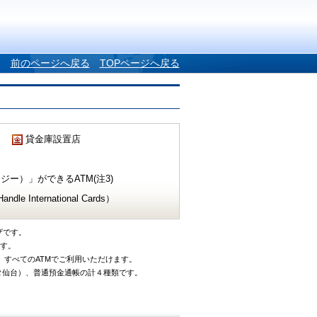
前のページへ戻る
TOPページへ戻る
貸金庫設置店
ー）」ができるATM(注3)
e International Cards）
ザです。
です。
、すべてのATMでご利用いただけます。
タ仙台）、普通預金通帳の計４種類です。