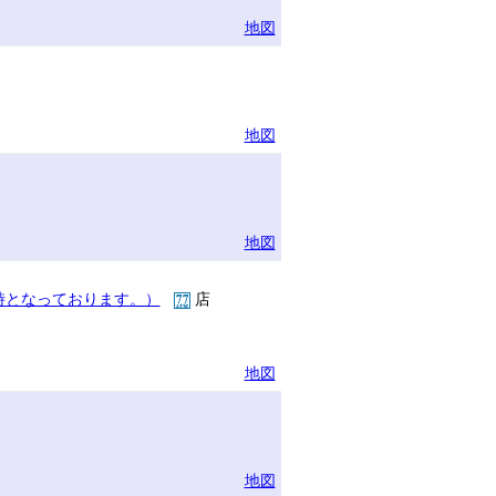
地図
地図
地図
時となっております。）
店
地図
地図