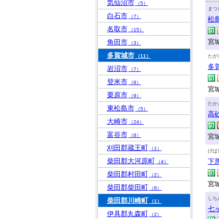
気仙沼市
（5）
まつ
白石市
（7）
松
名取市
（15）
宮
角田市
（3）
多賀城市
（11）
たが
多
岩沼市
（7）
登米市
（8）
宮城
栗原市
（9）
たか
東松島市
（5）
高
大崎市
（24）
富谷市
（8）
宮城
刈田郡蔵王町
（1）
げば
柴田郡大河原町
下
（4）
柴田郡村田町
（2）
宮
柴田郡柴田町
（8）
しち
柴田郡川崎町
（1）
七
伊具郡丸森町
（2）