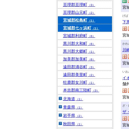
亘理郡亘理町
（3）
宮
亘理郡山元町
（2）
げば
宮城郡松島町
（1）
下
宮城郡七ヶ浜町
（1）
宮城
宮城郡利府町
（6）
黒川郡大和町
かわ
（6）
川
黒川郡大郷町
（1）
加美郡加美町
（6）
宮
遠田郡涌谷町
（3）
いお
遠田郡美里町
（2）
イ
牡鹿郡女川町
（1）
舗
本吉郡南三陸町
（3）
宮
北海道
（1）
ざ・
青森県
（1）
ザ
岩手県
（2）
秋田県
（1）
宮