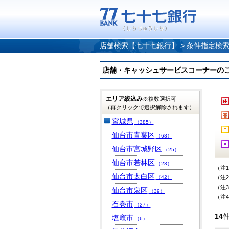
店舗検索【七十七銀行】
>
条件指定検
店舗・キャッシュサービスコーナーのご案内
エリア絞込み
※複数選択可
（再クリックで選択解除されます）
宮城県
（385）
仙台市青葉区
（68）
仙台市宮城野区
（25）
仙台市若林区
（23）
（注
仙台市太白区
（42）
（注
（注
仙台市泉区
（39）
（注
石巻市
（27）
14
塩竈市
（6）