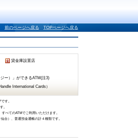
前のページへ戻る
TOPページへ戻る
貸金庫設置店
ー）」ができるATM(注3)
e International Cards）
ザです。
です。
、すべてのATMでご利用いただけます。
タ仙台）、普通預金通帳の計４種類です。