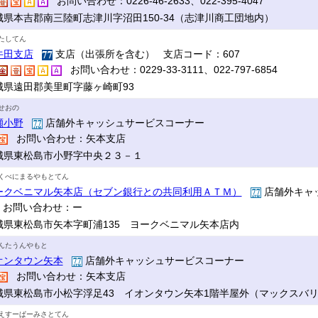
お問い合わせ：0226-46-2633、022-395-4047
城県本吉郡南三陸町志津川字沼田150-34（志津川商工団地内）
たしてん
牛田支店
支店（出張所を含む） 支店コード：607
お問い合わせ：0229-33-3111、022-797-6854
城県遠田郡美里町字藤ヶ崎町93
せおの
瀬小野
店舗外キャッシュサービスコーナー
お問い合わせ：矢本支店
城県東松島市小野字中央２３－１
くべにまるやもとてん
ークベニマル矢本店（セブン銀行との共同利用ＡＴＭ）
店舗外キャ
お問い合わせ：ー
城県東松島市矢本字町浦135 ヨークベニマル矢本店内
んたうんやもと
オンタウン矢本
店舗外キャッシュサービスコーナー
お問い合わせ：矢本支店
城県東松島市小松字浮足43 イオンタウン矢本1階半屋外（マックスバ
えすーぱーみさとてん