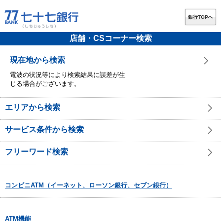
銀行TOPへ
店舗・CSコーナー検索
現在地から検索
電波の状況等により検索結果に誤差が生
じる場合がございます。
エリアから検索
サービス条件から検索
フリーワード検索
コンビニATM（イーネット、ローソン銀行、セブン銀行）
ATM機能