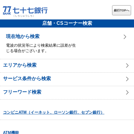
銀行TOPへ
店舗・CSコーナー検索
現在地から検索
電波の状況等により検索結果に誤差が生
じる場合がございます。
エリアから検索
サービス条件から検索
フリーワード検索
コンビニATM（イーネット、ローソン銀行、セブン銀行）
ATM機能