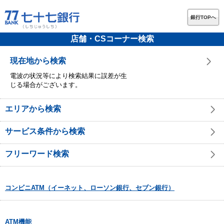
銀行TOPへ
店舗・CSコーナー検索
現在地から検索
電波の状況等により検索結果に誤差が生
じる場合がございます。
エリアから検索
サービス条件から検索
フリーワード検索
コンビニATM（イーネット、ローソン銀行、セブン銀行）
ATM機能