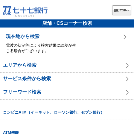
銀行TOPへ
店舗・CSコーナー検索
現在地から検索
電波の状況等により検索結果に誤差が生
じる場合がございます。
エリアから検索
サービス条件から検索
フリーワード検索
コンビニATM（イーネット、ローソン銀行、セブン銀行）
ATM機能