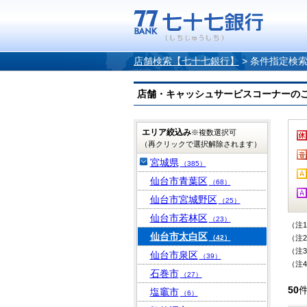
店舗検索【七十七銀行】
>
条件指定検
店舗・キャッシュサービスコーナーのご案内
エリア絞込み
※複数選択可
（再クリックで選択解除されます）
宮城県
（385）
仙台市青葉区
（68）
仙台市宮城野区
（25）
仙台市若林区
（23）
（注
仙台市太白区
（42）
（注
（注
仙台市泉区
（39）
（注
石巻市
（27）
50
塩竈市
（6）