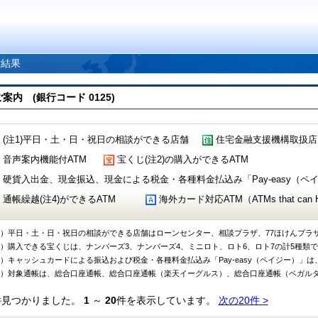
索結果
 (銀行コード 0125)
(注1)平日・土・日・祝日の相談ができる店舗
住宅金融支援機構取扱店
音声案内機能付ATM
宝くじ(注2)の購入ができるATM
硬貨入出金、現金振込、現金による税金・各種料金払込み「Pay-easy（ペイジ
通帳繰越(注4)ができるATM
海外カード対応ATM（ATMs that can Handl
1）平日・土・日・祝日の相談ができる店舗はローンセンター、相談プラザ、77ほけんプラ
2）購入できる宝くじは、ナンバーズ3、ナンバーズ4、ミニロト、ロト6、ロト7の計5種類
3）キャッシュカードによる振込および税金・各種料金払込み「Pay-easy（ペイジー）」は
4）対象通帳は、総合口座通帳、総合口座通帳（楽天イーグルス）、総合口座通帳（ベガル
件見つかりました。
1
～
20
件を表示しています。
次の20件 >