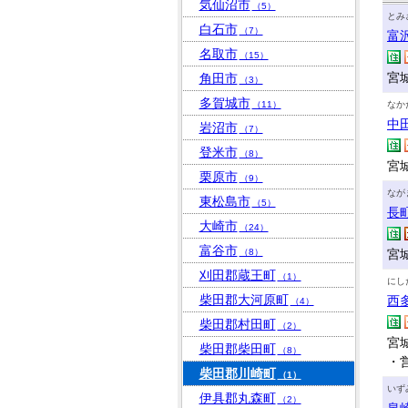
気仙沼市
（5）
とみ
白石市
（7）
富
名取市
（15）
宮
角田市
（3）
多賀城市
（11）
なか
中
岩沼市
（7）
登米市
（8）
宮城
栗原市
（9）
なが
東松島市
（5）
長
大崎市
（24）
富谷市
（8）
宮城
刈田郡蔵王町
（1）
にし
柴田郡大河原町
西
（4）
柴田郡村田町
（2）
宮城
柴田郡柴田町
（8）
・
柴田郡川崎町
（1）
いず
伊具郡丸森町
（2）