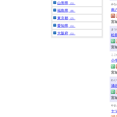
山形県
（1）
みな
南
福島県
（8）
東京都
（2）
宮
愛知県
（1）
まつ
大阪府
（1）
松
宮
こご
小
宮
わく
涌
宮
やま
ヤ