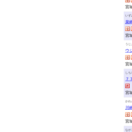
宮
いず
泉
宮城
うじ
ウ
宮
しち
７
宮
かわ
川
宮
なが