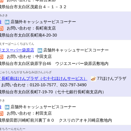
城県仙台市太白区茂庭台４－１－３２
みさき
崎
店舗外キャッシュサービスコーナー
お問い合わせ：長町南支店
県仙台市太白区長町南4-20-30
えすーぱーふくろばらてん
ジエスーパー袋原店
店舗外キャッシュサービスコーナー
お問い合わせ：中田支店
城県仙台市太白区袋原字台46 ウジエスーパー袋原店敷地内
じゅうしちながまちみなみほけんぷらざ
７長町南ほけんプラザ（七十七ほけんサービス）
77ほけんプラザ
お問い合わせ：0120-10-7577、022-797-3490
城県仙台市太白区長町7-19-70（七十七銀行長町南支店内）
さき
崎
店舗外キャッシュサービスコーナー
お問い合わせ：村田支店
城県柴田郡川崎町前川裏丁８０ クスリのアオキ川崎店敷地内
まちろーんせんたー