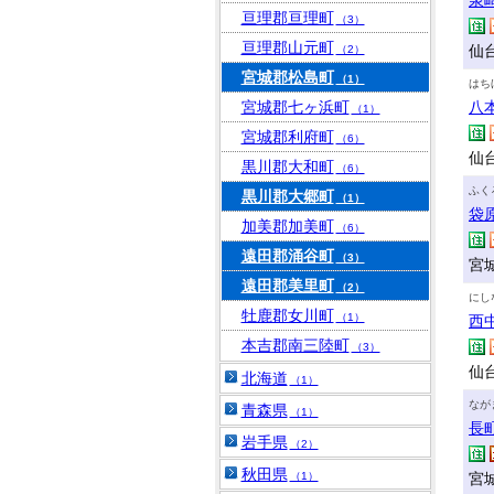
泉
亘理郡亘理町
（3）
亘理郡山元町
仙台
（2）
宮城郡松島町
（1）
はち
宮城郡七ヶ浜町
八
（1）
宮城郡利府町
（6）
仙
黒川郡大和町
（6）
ふく
黒川郡大郷町
（1）
袋
加美郡加美町
（6）
遠田郡涌谷町
（3）
宮城
遠田郡美里町
（2）
にし
牡鹿郡女川町
（1）
西
本吉郡南三陸町
（3）
仙台
北海道
（1）
なが
青森県
（1）
長
岩手県
（2）
秋田県
（1）
宮城