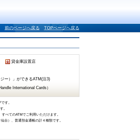
前のページへ戻る
TOPページへ戻る
貸金庫設置店
ー）」ができるATM(注3)
e International Cards）
ザです。
です。
、すべてのATMでご利用いただけます。
タ仙台）、普通預金通帳の計４種類です。