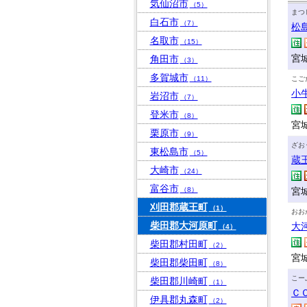
気仙沼市
（5）
まつ
白石市
（7）
松
名取市
（15）
宮
角田市
（3）
多賀城市
（11）
こご
小
岩沼市
（7）
登米市
（8）
宮
栗原市
（9）
ざお
東松島市
（5）
蔵
大崎市
（24）
富谷市
（8）
宮
刈田郡蔵王町
（1）
おお
柴田郡大河原町
大
（4）
柴田郡村田町
（2）
宮
柴田郡柴田町
（8）
こー
柴田郡川崎町
（1）
Ｃ
伊具郡丸森町
（2）