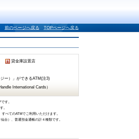
前のページへ戻る
TOPページへ戻る
貸金庫設置店
ー）」ができるATM(注3)
e International Cards）
ザです。
です。
、すべてのATMでご利用いただけます。
タ仙台）、普通預金通帳の計４種類です。