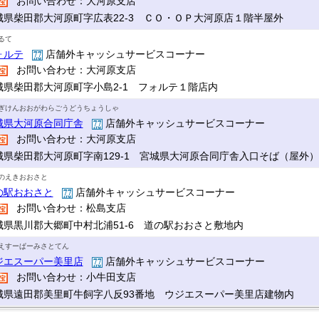
お問い合わせ：大河原支店
城県柴田郡大河原町字広表22-3 ＣＯ・ＯＰ大河原店１階半屋外
るて
ォルテ
店舗外キャッシュサービスコーナー
お問い合わせ：大河原支店
城県柴田郡大河原町字小島2-1 フォルテ１階店内
ぎけんおおがわらごうどうちょうしゃ
城県大河原合同庁舎
店舗外キャッシュサービスコーナー
お問い合わせ：大河原支店
城県柴田郡大河原町字南129-1 宮城県大河原合同庁舎入口そば（屋外）
のえきおおさと
の駅おおさと
店舗外キャッシュサービスコーナー
お問い合わせ：松島支店
城県黒川郡大郷町中村北浦51-6 道の駅おおさと敷地内
えすーぱーみさとてん
ジエスーパー美里店
店舗外キャッシュサービスコーナー
お問い合わせ：小牛田支店
城県遠田郡美里町牛飼字八反93番地 ウジエスーパー美里店建物内