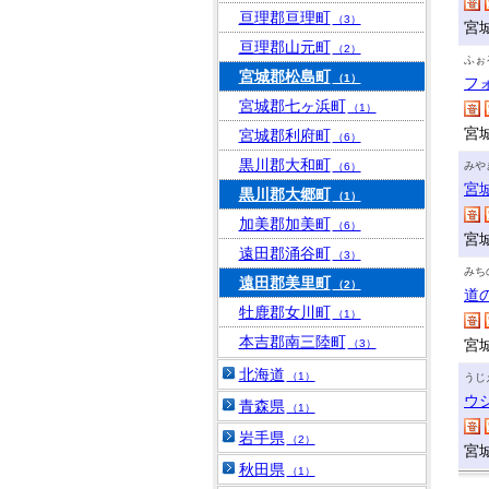
亘理郡亘理町
（3）
宮
亘理郡山元町
（2）
ふぉ
宮城郡松島町
（1）
フ
宮城郡七ヶ浜町
（1）
宮
宮城郡利府町
（6）
黒川郡大和町
みや
（6）
宮
黒川郡大郷町
（1）
加美郡加美町
（6）
宮
遠田郡涌谷町
（3）
みち
遠田郡美里町
（2）
道
牡鹿郡女川町
（1）
本吉郡南三陸町
宮
（3）
北海道
（1）
うじ
ウ
青森県
（1）
岩手県
（2）
宮
秋田県
（1）