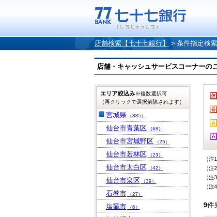
店舗検索【七十七銀行】
>
条件指定検
店舗・キャッシュサービスコーナーのご案内
エリア絞込み
※複数選択可
（再クリックで選択解除されます）
宮城県
（385）
仙台市青葉区
（68）
仙台市宮城野区
（25）
仙台市若林区
（23）
（注
仙台市太白区
（42）
（注
（注
仙台市泉区
（39）
（注
石巻市
（27）
9
件
塩竈市
（6）