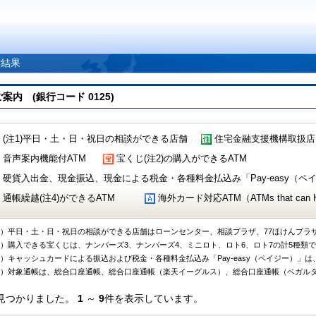
索結果
 (銀行コード 0125)
(注1)平日・土・日・祝日の相談ができる店舗
住宅金融支援機構取扱店
音声案内機能付ATM
宝くじ(注2)の購入ができるATM
硬貨入出金、現金振込、現金による税金・各種料金払込み「Pay-easy（ペイジ
通帳繰越(注4)ができるATM
海外カード対応ATM（ATMs that can Handl
1）平日・土・日・祝日の相談ができる店舗はローンセンター、相談プラザ、77ほけんプラ
2）購入できる宝くじは、ナンバーズ3、ナンバーズ4、ミニロト、ロト6、ロト7の計5種類
3）キャッシュカードによる振込および税金・各種料金払込み「Pay-easy（ペイジー）」は
4）対象通帳は、総合口座通帳、総合口座通帳（楽天イーグルス）、総合口座通帳（ベガル
見つかりました。
1
～
9
件を表示しています。