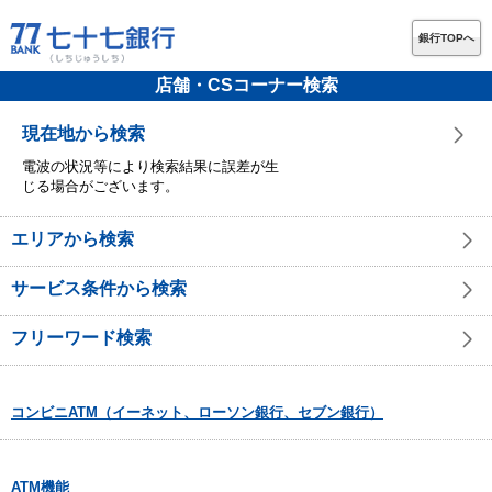
銀行TOPへ
店舗・CSコーナー検索
現在地から検索
電波の状況等により検索結果に誤差が生
じる場合がございます。
エリアから検索
サービス条件から検索
フリーワード検索
コンビニATM（イーネット、ローソン銀行、セブン銀行）
ATM機能