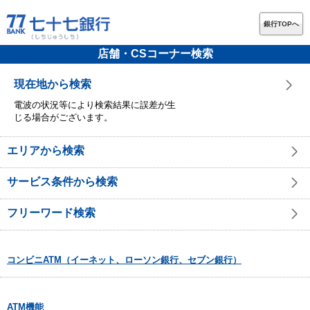
銀行TOPへ
店舗・CSコーナー検索
現在地から検索
電波の状況等により検索結果に誤差が生
じる場合がございます。
エリアから検索
サービス条件から検索
フリーワード検索
コンビニATM（イーネット、ローソン銀行、セブン銀行）
ATM機能