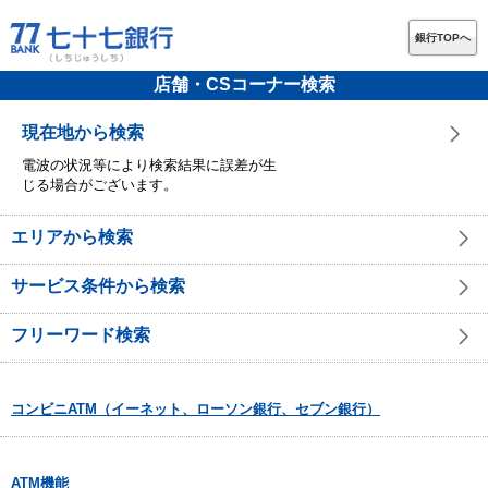
銀行TOPへ
店舗・CSコーナー検索
現在地から検索
電波の状況等により検索結果に誤差が生
じる場合がございます。
エリアから検索
サービス条件から検索
フリーワード検索
コンビニATM（イーネット、ローソン銀行、セブン銀行）
ATM機能