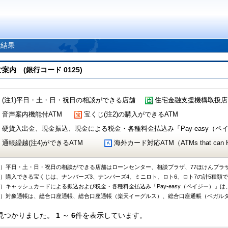
索結果
 (銀行コード 0125)
(注1)平日・土・日・祝日の相談ができる店舗
住宅金融支援機構取扱店
音声案内機能付ATM
宝くじ(注2)の購入ができるATM
硬貨入出金、現金振込、現金による税金・各種料金払込み「Pay-easy（ペイジ
通帳繰越(注4)ができるATM
海外カード対応ATM（ATMs that can Handl
1）平日・土・日・祝日の相談ができる店舗はローンセンター、相談プラザ、77ほけんプラ
2）購入できる宝くじは、ナンバーズ3、ナンバーズ4、ミニロト、ロト6、ロト7の計5種類
3）キャッシュカードによる振込および税金・各種料金払込み「Pay-easy（ペイジー）」は
4）対象通帳は、総合口座通帳、総合口座通帳（楽天イーグルス）、総合口座通帳（ベガル
見つかりました。
1
～
6
件を表示しています。