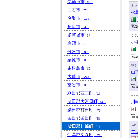
気仙沼市
（5）
まつ
白石市
（7）
松
名取市
（15）
宮
角田市
（3）
多賀城市
（11）
こご
小
岩沼市
（7）
登米市
（8）
宮
栗原市
（9）
やま
東松島市
（5）
山
大崎市
（24）
富谷市
（8）
宮
刈田郡蔵王町
（1）
かわ
柴田郡大河原町
川
（4）
柴田郡村田町
（2）
宮
柴田郡柴田町
（8）
ふれ
柴田郡川崎町
（1）
フ
伊具郡丸森町
（2）