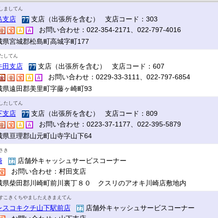
しましてん
島支店
支店（出張所を含む） 支店コード：303
お問い合わせ：022-354-2171、022-797-4016
城県宮城郡松島町高城字町177
たしてん
牛田支店
支店（出張所を含む） 支店コード：607
お問い合わせ：0229-33-3111、022-797-6854
城県遠田郡美里町字藤ヶ崎町93
したしてん
下支店
支店（出張所を含む） 支店コード：809
お問い合わせ：0223-37-1177、022-395-5879
城県亘理郡山元町山寺字山下64
さき
崎
店舗外キャッシュサービスコーナー
お問い合わせ：村田支店
城県柴田郡川崎町前川裏丁８０ クスリのアオキ川崎店敷地内
すこきくちやましたえきまえてん
レスコキクチ山下駅前店
店舗外キャッシュサービスコーナー