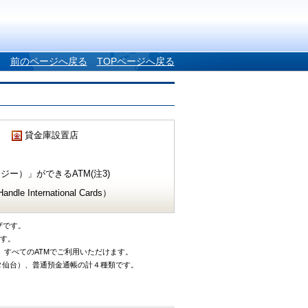
前のページへ戻る
TOPページへ戻る
貸金庫設置店
ー）」ができるATM(注3)
e International Cards）
ザです。
です。
、すべてのATMでご利用いただけます。
タ仙台）、普通預金通帳の計４種類です。