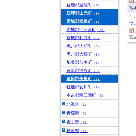
亘理郡亘理町
（3）
宮
亘理郡山元町
（2）
うじ
宮城郡松島町
（1）
ウ
宮城郡七ヶ浜町
（1）
宮
宮城郡利府町
（6）
黒川郡大和町
（6）
黒川郡大郷町
（1）
加美郡加美町
（6）
遠田郡涌谷町
（3）
遠田郡美里町
（2）
牡鹿郡女川町
（1）
本吉郡南三陸町
（3）
北海道
（1）
青森県
（1）
岩手県
（2）
秋田県
（1）