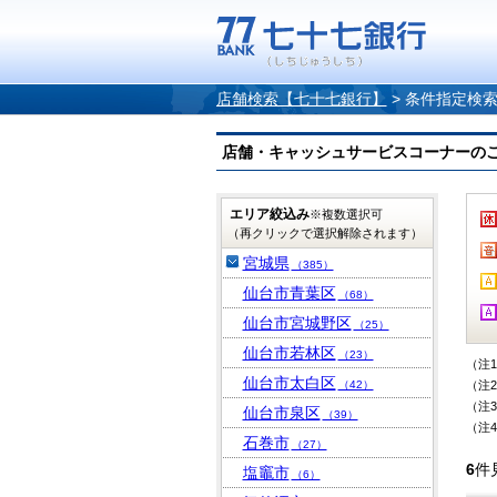
店舗検索【七十七銀行】
>
条件指定検
店舗・キャッシュサービスコーナーのご案内
エリア絞込み
※複数選択可
（再クリックで選択解除されます）
宮城県
（385）
仙台市青葉区
（68）
仙台市宮城野区
（25）
仙台市若林区
（23）
（注
仙台市太白区
（42）
（注
（注
仙台市泉区
（39）
（注
石巻市
（27）
6
件
塩竈市
（6）