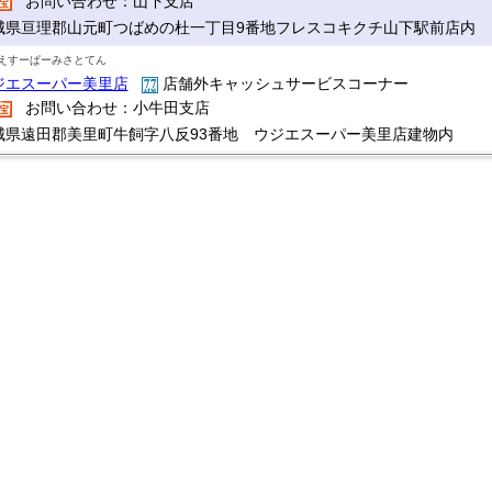
お問い合わせ：山下支店
城県亘理郡山元町つばめの杜一丁目9番地フレスコキクチ山下駅前店内
えすーぱーみさとてん
ジエスーパー美里店
店舗外キャッシュサービスコーナー
お問い合わせ：小牛田支店
城県遠田郡美里町牛飼字八反93番地 ウジエスーパー美里店建物内