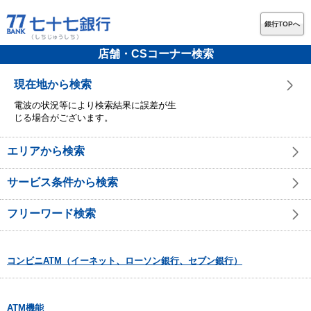
銀行TOPへ
店舗・CSコーナー検索
現在地から検索
電波の状況等により検索結果に誤差が生
じる場合がございます。
エリアから検索
サービス条件から検索
フリーワード検索
コンビニATM（イーネット、ローソン銀行、セブン銀行）
ATM機能