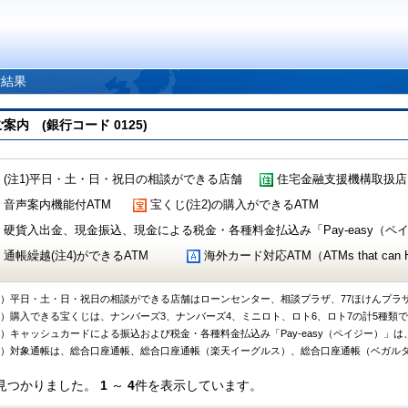
索結果
 (銀行コード 0125)
(注1)平日・土・日・祝日の相談ができる店舗
住宅金融支援機構取扱店
音声案内機能付ATM
宝くじ(注2)の購入ができるATM
硬貨入出金、現金振込、現金による税金・各種料金払込み「Pay-easy（ペイジ
通帳繰越(注4)ができるATM
海外カード対応ATM（ATMs that can Handl
1）平日・土・日・祝日の相談ができる店舗はローンセンター、相談プラザ、77ほけんプラ
2）購入できる宝くじは、ナンバーズ3、ナンバーズ4、ミニロト、ロト6、ロト7の計5種類
3）キャッシュカードによる振込および税金・各種料金払込み「Pay-easy（ペイジー）」は
4）対象通帳は、総合口座通帳、総合口座通帳（楽天イーグルス）、総合口座通帳（ベガル
見つかりました。
1
～
4
件を表示しています。