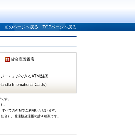
前のページへ戻る
TOPページへ戻る
貸金庫設置店
ー）」ができるATM(注3)
e International Cards）
ザです。
です。
、すべてのATMでご利用いただけます。
タ仙台）、普通預金通帳の計４種類です。