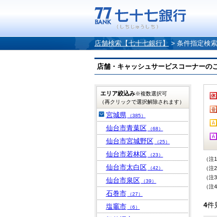
店舗検索【七十七銀行】
>
条件指定検
店舗・キャッシュサービスコーナーのご案内
エリア絞込み
※複数選択可
（再クリックで選択解除されます）
宮城県
（385）
仙台市青葉区
（68）
仙台市宮城野区
（25）
仙台市若林区
（23）
（注
仙台市太白区
（42）
（注
（注
仙台市泉区
（39）
（注
石巻市
（27）
4
件
塩竈市
（6）