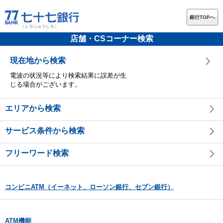
銀行TOPへ
店舗・CSコーナー検索
現在地から検索
電波の状況等により検索結果に誤差が生
じる場合がございます。
エリアから検索
サービス条件から検索
フリーワード検索
コンビニATM（イーネット、ローソン銀行、セブン銀行）
ATM機能