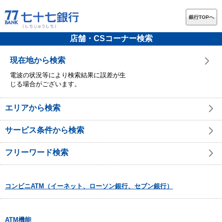
銀行TOPへ
店舗・CSコーナー検索
現在地から検索
電波の状況等により検索結果に誤差が生
じる場合がございます。
エリアから検索
サービス条件から検索
フリーワード検索
コンビニATM（イーネット、ローソン銀行、セブン銀行）
ATM機能