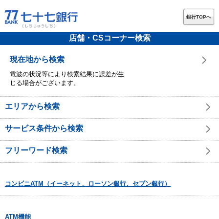
銀行TOPへ
店舗・CSコーナー検索
現在地から検索
電波の状況等により検索結果に誤差が生
じる場合がございます。
エリアから検索
サービス条件から検索
フリーワード検索
コンビニATM（イーネット、ローソン銀行、セブン銀行）
ATM機能