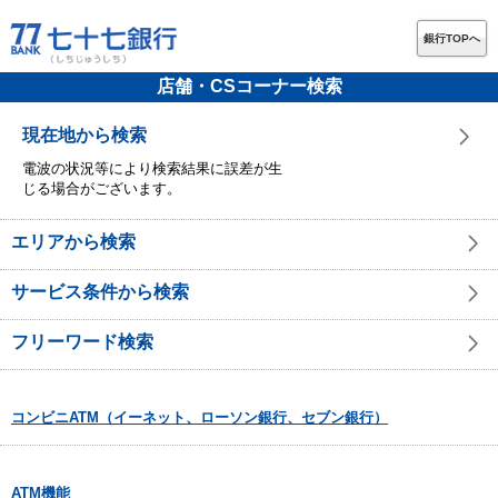
銀行TOPへ
店舗・CSコーナー検索
現在地から検索
電波の状況等により検索結果に誤差が生
じる場合がございます。
エリアから検索
サービス条件から検索
フリーワード検索
コンビニATM（イーネット、ローソン銀行、セブン銀行）
ATM機能