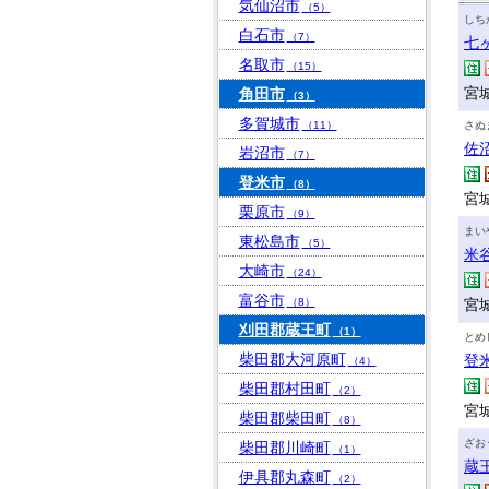
気仙沼市
（5）
しち
白石市
（7）
七
名取市
（15）
宮
角田市
（3）
多賀城市
（11）
さぬ
佐
岩沼市
（7）
登米市
（8）
宮
栗原市
（9）
まい
東松島市
（5）
米
大崎市
（24）
富谷市
（8）
宮
刈田郡蔵王町
（1）
とめ
柴田郡大河原町
登
（4）
柴田郡村田町
（2）
宮
柴田郡柴田町
（8）
ざお
柴田郡川崎町
（1）
蔵
伊具郡丸森町
（2）