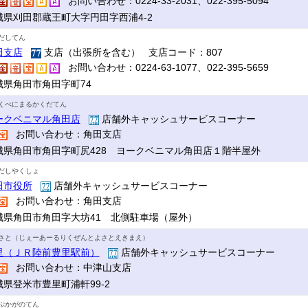
お問い合わせ：0224-33-2031、022-395-5094
城県刈田郡蔵王町大字円田字西浦4-2
だしてん
田支店
支店（出張所を含む） 支店コード：807
お問い合わせ：0224-63-1077、022-395-5659
城県角田市角田字町74
くべにまるかくだてん
ークベニマル角田店
店舗外キャッシュサービスコーナー
お問い合わせ：角田支店
城県角田市角田字町尻428 ヨークベニマル角田店１階半屋外
だしやくしょ
田市役所
店舗外キャッシュサービスコーナー
お問い合わせ：角田支店
城県角田市角田字大坊41 北側駐車場（屋外）
さと（じぇーあーるりくぜんとよさとえきまえ）
里（ＪＲ陸前豊里駅前）
店舗外キャッシュサービスコーナー
お問い合わせ：中津山支店
城県登米市豊里町浦軒99-2
ぷかがのてん