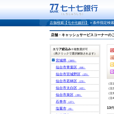
店舗検索【七十七銀行】
>
条件指定検
店舗・キャッシュサービスコーナーのご案内
エリア絞込み
※複数選択可
（再クリックで選択解除されます）
宮城県
（385）
仙台市青葉区
（68）
仙台市宮城野区
（25）
仙台市若林区
（23）
（注
仙台市太白区
（42）
（注
（注
仙台市泉区
（39）
（注
石巻市
（27）
13
塩竈市
（6）