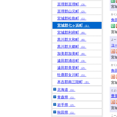
亘理郡亘理町
（3）
宮
亘理郡山元町
（2）
かく
宮城郡松島町
（1）
角
宮城郡七ヶ浜町
（1）
宮
宮城郡利府町
（6）
黒川郡大和町
よー
（6）
ヨ
黒川郡大郷町
（1）
加美郡加美町
（6）
宮
遠田郡涌谷町
（3）
かく
遠田郡美里町
（2）
角
牡鹿郡女川町
（1）
本吉郡南三陸町
宮
（3）
北海道
（1）
とよ
豊
青森県
（1）
岩手県
（2）
宮
秋田県
（1）
こー