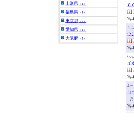
山形県
（1）
Ｃ
福島県
（8）
宮
東京都
（2）
うじ
愛知県
（1）
ウ
大阪府
（1）
宮
いお
イ
宮
よー
ヨ
お
宮