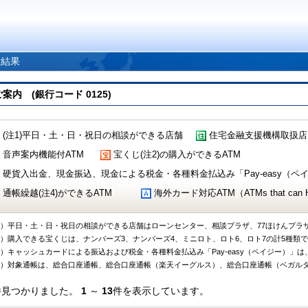
索結果
 (銀行コード 0125)
(注1)平日・土・日・祝日の相談ができる店舗
住宅金融支援機構取扱店
音声案内機能付ATM
宝くじ(注2)の購入ができるATM
硬貨入出金、現金振込、現金による税金・各種料金払込み「Pay-easy（ペイジ
通帳繰越(注4)ができるATM
海外カード対応ATM（ATMs that can Handl
1）平日・土・日・祝日の相談ができる店舗はローンセンター、相談プラザ、77ほけんプラ
2）購入できる宝くじは、ナンバーズ3、ナンバーズ4、ミニロト、ロト6、ロト7の計5種類
3）キャッシュカードによる振込および税金・各種料金払込み「Pay-easy（ペイジー）」は
4）対象通帳は、総合口座通帳、総合口座通帳（楽天イーグルス）、総合口座通帳（ベガル
件見つかりました。
1
～
13
件を表示しています。