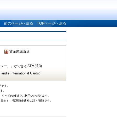
前のページへ戻る
TOPページへ戻る
貸金庫設置店
ー）」ができるATM(注3)
e International Cards）
ザです。
です。
、すべてのATMでご利用いただけます。
タ仙台）、普通預金通帳の計４種類です。