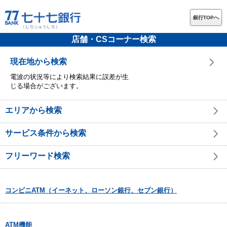
銀行TOPへ
店舗・CSコーナー検索
現在地から検索
電波の状況等により検索結果に誤差が生
じる場合がございます。
エリアから検索
サービス条件から検索
フリーワード検索
コンビニATM（イーネット、ローソン銀行、セブン銀行）
ATM機能