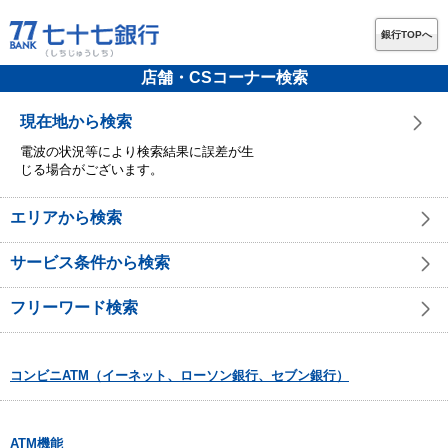
銀行TOPへ
店舗・CSコーナー検索
現在地から検索
電波の状況等により検索結果に誤差が生
じる場合がございます。
エリアから検索
サービス条件から検索
フリーワード検索
コンビニATM（イーネット、ローソン銀行、セブン銀行）
ATM機能