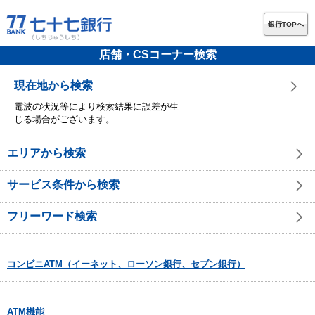
銀行TOPへ
店舗・CSコーナー検索
現在地から検索
電波の状況等により検索結果に誤差が生
じる場合がございます。
エリアから検索
サービス条件から検索
フリーワード検索
コンビニATM（イーネット、ローソン銀行、セブン銀行）
ATM機能