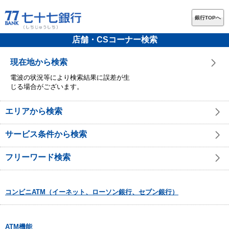
銀行TOPへ
店舗・CSコーナー検索
現在地から検索
電波の状況等により検索結果に誤差が生
じる場合がございます。
エリアから検索
サービス条件から検索
フリーワード検索
コンビニATM（イーネット、ローソン銀行、セブン銀行）
ATM機能