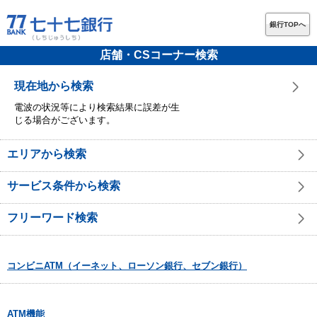
銀行TOPへ
店舗・CSコーナー検索
現在地から検索
電波の状況等により検索結果に誤差が生
じる場合がございます。
エリアから検索
サービス条件から検索
フリーワード検索
コンビニATM（イーネット、ローソン銀行、セブン銀行）
ATM機能