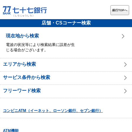
銀行TOPへ
店舗・CSコーナー検索
現在地から検索
電波の状況等により検索結果に誤差が生
じる場合がございます。
エリアから検索
サービス条件から検索
フリーワード検索
コンビニATM（イーネット、ローソン銀行、セブン銀行）
ATM機能