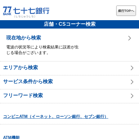
銀行TOPへ
店舗・CSコーナー検索
現在地から検索
電波の状況等により検索結果に誤差が生
じる場合がございます。
エリアから検索
サービス条件から検索
フリーワード検索
コンビニATM（イーネット、ローソン銀行、セブン銀行）
ATM機能