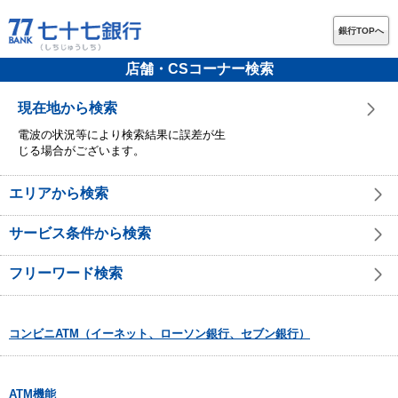
銀行TOPへ
店舗・CSコーナー検索
現在地から検索
電波の状況等により検索結果に誤差が生
じる場合がございます。
エリアから検索
サービス条件から検索
フリーワード検索
コンビニATM（イーネット、ローソン銀行、セブン銀行）
ATM機能