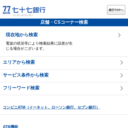
銀行TOPへ
店舗・CSコーナー検索
現在地から検索
電波の状況等により検索結果に誤差が生
じる場合がございます。
エリアから検索
サービス条件から検索
フリーワード検索
コンビニATM（イーネット、ローソン銀行、セブン銀行）
ATM機能