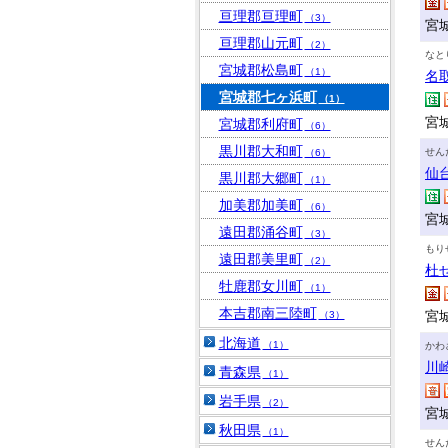
亘理郡亘理町
（3）
宮
亘理郡山元町
（2）
なと
宮城郡松島町
（1）
名
宮城郡七ヶ浜町
（1）
宮
宮城郡利府町
（6）
黒川郡大和町
せん
（6）
仙
黒川郡大郷町
（1）
加美郡加美町
（6）
宮城
遠田郡涌谷町
（3）
もり
遠田郡美里町
（2）
杜
牡鹿郡女川町
（1）
本吉郡南三陸町
宮
（3）
北海道
（1）
かわ
川
青森県
（1）
岩手県
（2）
宮
秋田県
（1）
せん