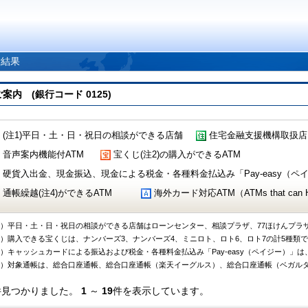
索結果
 (銀行コード 0125)
(注1)平日・土・日・祝日の相談ができる店舗
住宅金融支援機構取扱店
音声案内機能付ATM
宝くじ(注2)の購入ができるATM
硬貨入出金、現金振込、現金による税金・各種料金払込み「Pay-easy（ペイジ
通帳繰越(注4)ができるATM
海外カード対応ATM（ATMs that can Handl
1）平日・土・日・祝日の相談ができる店舗はローンセンター、相談プラザ、77ほけんプラ
2）購入できる宝くじは、ナンバーズ3、ナンバーズ4、ミニロト、ロト6、ロト7の計5種類
3）キャッシュカードによる振込および税金・各種料金払込み「Pay-easy（ペイジー）」は
4）対象通帳は、総合口座通帳、総合口座通帳（楽天イーグルス）、総合口座通帳（ベガル
件見つかりました。
1
～
19
件を表示しています。