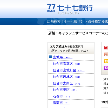
店舗検索【七十七銀行】
>
条件指定検
店舗・キャッシュサービスコーナーのご案内
エリア絞込み
※複数選択可
（再クリックで選択解除されます）
宮城県
（385）
仙台市青葉区
（68）
仙台市宮城野区
（25）
仙台市若林区
（23）
（注
仙台市太白区
（42）
（注
（注
仙台市泉区
（39）
（注
石巻市
（27）
19
塩竈市
（6）