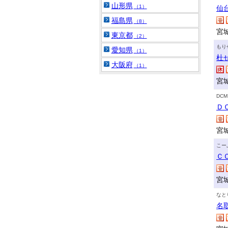
山形県
（1）
仙
福島県
（8）
宮
東京都
（2）
もり
愛知県
（1）
杜
大阪府
（1）
宮
DC
Ｄ
宮
こー
Ｃ
宮
なと
名