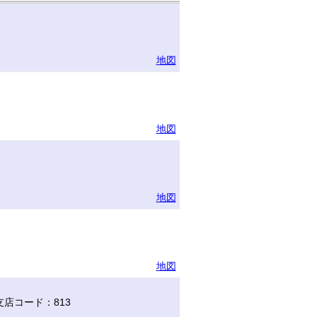
地図
地図
地図
地図
店コード：813