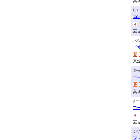
宮
しょ
尚
宮
いお
イ
宮
ほー
ホ
宮
よー
ヨ
宮
ふれ
フ