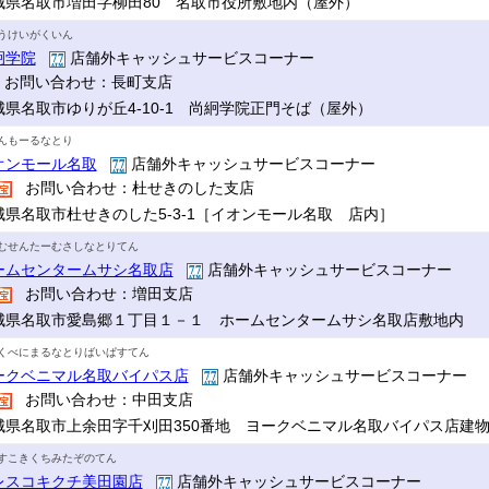
城県名取市増田字柳田80 名取市役所敷地内（屋外）
うけいがくいん
絅学院
店舗外キャッシュサービスコーナー
お問い合わせ：長町支店
城県名取市ゆりが丘4-10-1 尚絅学院正門そば（屋外）
んもーるなとり
オンモール名取
店舗外キャッシュサービスコーナー
お問い合わせ：杜せきのした支店
城県名取市杜せきのした5-3-1［イオンモール名取 店内］
むせんたーむさしなとりてん
ームセンタームサシ名取店
店舗外キャッシュサービスコーナー
お問い合わせ：増田支店
城県名取市愛島郷１丁目１－１ ホームセンタームサシ名取店敷地内
くべにまるなとりばいぱすてん
ークベニマル名取バイパス店
店舗外キャッシュサービスコーナー
お問い合わせ：中田支店
城県名取市上余田字千刈田350番地 ヨークベニマル名取バイパス店建
すこきくちみたぞのてん
レスコキクチ美田園店
店舗外キャッシュサービスコーナー