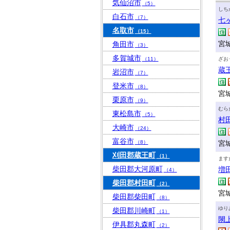
気仙沼市
（5）
しち
白石市
（7）
七
名取市
（15）
宮
角田市
（3）
多賀城市
（11）
ざお
蔵
岩沼市
（7）
登米市
（8）
宮
栗原市
（9）
むら
東松島市
（5）
村
大崎市
（24）
富谷市
（8）
宮
刈田郡蔵王町
（1）
ます
柴田郡大河原町
増
（4）
柴田郡村田町
（2）
宮城
柴田郡柴田町
（8）
ゆり
柴田郡川崎町
（1）
閖
伊具郡丸森町
（2）