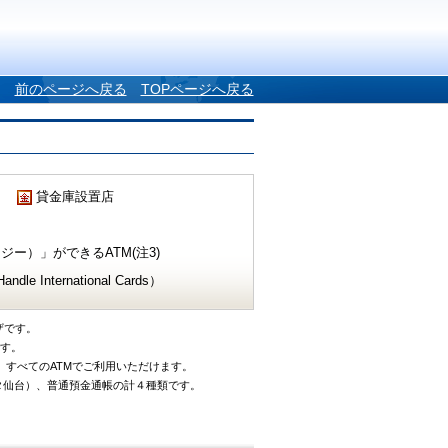
前のページへ戻る
TOPページへ戻る
貸金庫設置店
ー）」ができるATM(注3)
e International Cards）
ザです。
です。
、すべてのATMでご利用いただけます。
タ仙台）、普通預金通帳の計４種類です。