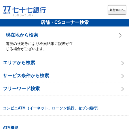
銀行TOPへ
店舗・CSコーナー検索
現在地から検索
電波の状況等により検索結果に誤差が生
じる場合がございます。
エリアから検索
サービス条件から検索
フリーワード検索
コンビニATM（イーネット、ローソン銀行、セブン銀行）
ATM機能