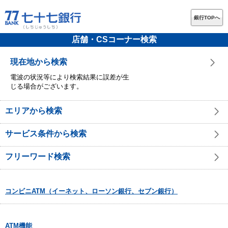
銀行TOPへ
店舗・CSコーナー検索
現在地から検索
電波の状況等により検索結果に誤差が生
じる場合がございます。
エリアから検索
サービス条件から検索
フリーワード検索
コンビニATM（イーネット、ローソン銀行、セブン銀行）
ATM機能