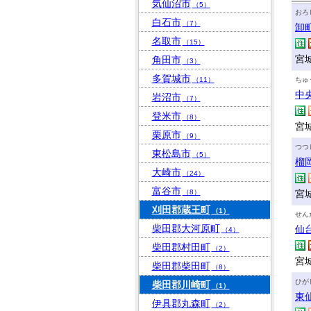
気仙沼市
（5）
おろ
白石市
（7）
卸
名取市
（15）
宮
角田市
（3）
多賀城市
（11）
ちゅ
中
岩沼市
（7）
登米市
（8）
宮
栗原市
（9）
つつ
東松島市
（5）
榴
大崎市
（24）
富谷市
（8）
宮
刈田郡蔵王町
（1）
せん
柴田郡大河原町
仙
（4）
柴田郡村田町
（2）
宮城
柴田郡柴田町
（8）
ひが
柴田郡川崎町
（1）
東
伊具郡丸森町
（2）