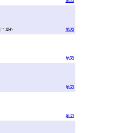
地図
ー
階半屋外
地図
地図
地図
地図