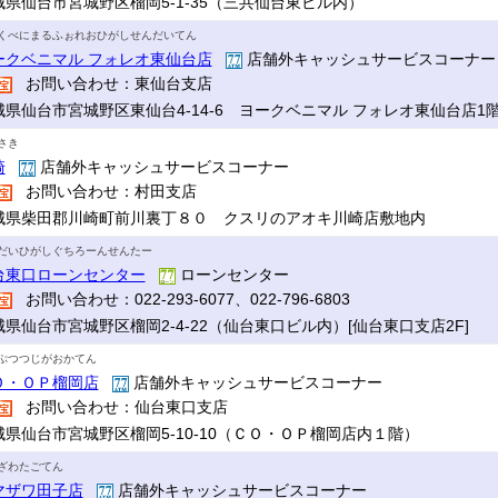
城県仙台市宮城野区榴岡5-1-35（三共仙台東ビル内）
くべにまるふぉれおひがしせんだいてん
ークベニマル フォレオ東仙台店
店舗外キャッシュサービスコーナ
お問い合わせ：東仙台支店
城県仙台市宮城野区東仙台4-14-6 ヨークベニマル フォレオ東仙台店1
さき
崎
店舗外キャッシュサービスコーナー
お問い合わせ：村田支店
城県柴田郡川崎町前川裏丁８０ クスリのアオキ川崎店敷地内
だいひがしぐちろーんせんたー
台東口ローンセンター
ローンセンター
お問い合わせ：022-293-6077、022-796-6803
城県仙台市宮城野区榴岡2-4-22（仙台東口ビル内）[仙台東口支店2F]
ぷつつじがおかてん
Ｏ・ＯＰ榴岡店
店舗外キャッシュサービスコーナー
お問い合わせ：仙台東口支店
城県仙台市宮城野区榴岡5-10-10（ＣＯ・ＯＰ榴岡店内１階）
ざわたごてん
マザワ田子店
店舗外キャッシュサービスコーナー