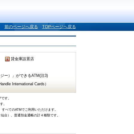
前のページへ戻る
TOPページへ戻る
貸金庫設置店
ー）」ができるATM(注3)
e International Cards）
ザです。
です。
、すべてのATMでご利用いただけます。
タ仙台）、普通預金通帳の計４種類です。