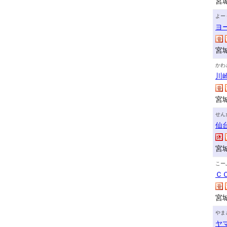
宮
よー
ヨ
宮
かわ
川
宮
せん
仙
宮
こー
Ｃ
宮
やま
ヤ