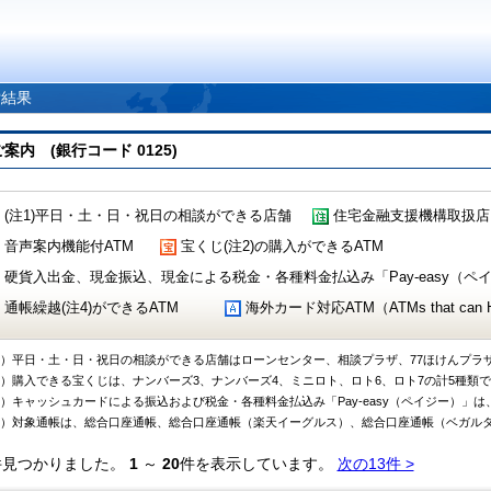
索結果
 (銀行コード 0125)
(注1)平日・土・日・祝日の相談ができる店舗
住宅金融支援機構取扱店
音声案内機能付ATM
宝くじ(注2)の購入ができるATM
硬貨入出金、現金振込、現金による税金・各種料金払込み「Pay-easy（ペイジ
通帳繰越(注4)ができるATM
海外カード対応ATM（ATMs that can Handl
1）平日・土・日・祝日の相談ができる店舗はローンセンター、相談プラザ、77ほけんプラ
2）購入できる宝くじは、ナンバーズ3、ナンバーズ4、ミニロト、ロト6、ロト7の計5種類
3）キャッシュカードによる振込および税金・各種料金払込み「Pay-easy（ペイジー）」は
4）対象通帳は、総合口座通帳、総合口座通帳（楽天イーグルス）、総合口座通帳（ベガル
件見つかりました。
1
～
20
件を表示しています。
次の13件 >