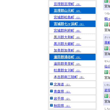
亘理郡亘理町
（3）
宮
亘理郡山元町
（2）
つる
宮城郡松島町
（1）
鶴
宮城郡七ヶ浜町
（1）
宮
宮城郡利府町
（6）
黒川郡大和町
さい
（6）
幸
黒川郡大郷町
（1）
加美郡加美町
（6）
宮城
遠田郡涌谷町
（3）
せん
遠田郡美里町
（2）
仙
牡鹿郡女川町
（1）
本吉郡南三陸町
宮
（3）
北海道
（1）
いわ
岩
青森県
（1）
岩手県
（2）
宮
秋田県
（1）
しち