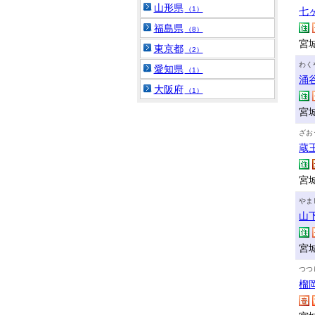
山形県
（1）
七
福島県
（8）
宮
東京都
（2）
わく
愛知県
（1）
涌
大阪府
（1）
宮
ざお
蔵
宮
やま
山
宮
つつ
榴