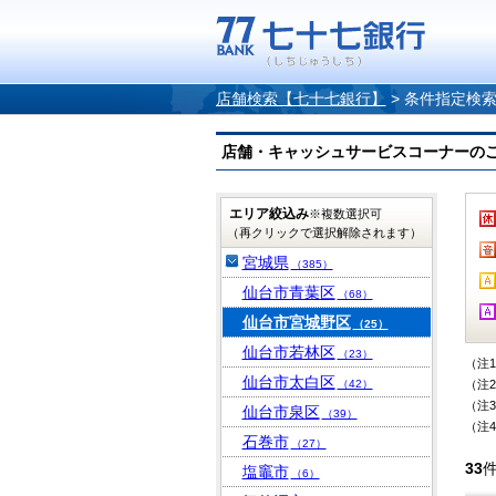
店舗検索【七十七銀行】
>
条件指定検
店舗・キャッシュサービスコーナーのご案内
エリア絞込み
※複数選択可
（再クリックで選択解除されます）
宮城県
（385）
仙台市青葉区
（68）
仙台市宮城野区
（25）
仙台市若林区
（23）
（注
仙台市太白区
（42）
（注
（注
仙台市泉区
（39）
（注
石巻市
（27）
33
塩竈市
（6）