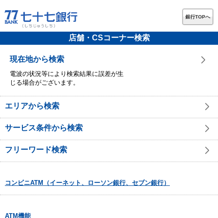
銀行TOPへ
店舗・CSコーナー検索
現在地から検索
電波の状況等により検索結果に誤差が生
じる場合がございます。
エリアから検索
サービス条件から検索
フリーワード検索
コンビニATM（イーネット、ローソン銀行、セブン銀行）
ATM機能