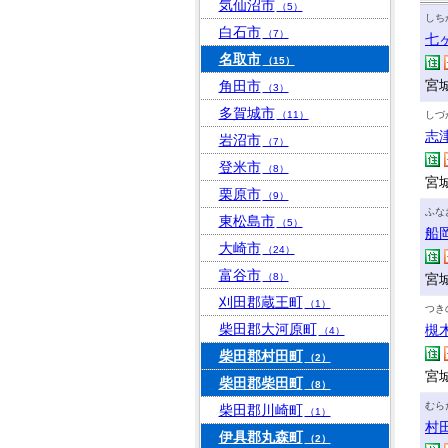
気仙沼市
（5）
しち
白石市
（7）
七
名取市
（15）
宮
角田市
（3）
多賀城市
（11）
しづ
志
岩沼市
（7）
登米市
（8）
宮
栗原市
（9）
ふな
東松島市
（5）
船
大崎市
（24）
富谷市
（8）
宮
刈田郡蔵王町
（1）
つき
柴田郡大河原町
槻
（4）
柴田郡村田町
（2）
宮
柴田郡柴田町
（8）
むら
柴田郡川崎町
（1）
村
伊具郡丸森町
（2）