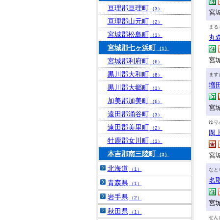
亘理郡亘理町
（3）
宮
亘理郡山元町
（2）
まる
宮城郡松島町
（1）
丸
宮城郡七ヶ浜町
（1）
宮
宮城郡利府町
（6）
黒川郡大和町
ます
（6）
増
黒川郡大郷町
（1）
加美郡加美町
（6）
宮城
遠田郡涌谷町
（3）
ゆり
遠田郡美里町
（2）
閖
牡鹿郡女川町
（1）
本吉郡南三陸町
宮
（3）
北海道
（1）
なと
名
青森県
（1）
岩手県
（2）
宮
秋田県
（1）
せん