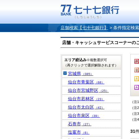
店舗検索【七十七銀行】
>
条件指定検
店舗・キャッシュサービスコーナーのご案内
エリア絞込み
※複数選択可
（再クリックで選択解除されます）
宮城県
（385）
仙台市青葉区
（68）
仙台市宮城野区
（25）
仙台市若林区
（23）
（注
仙台市太白区
（42）
（注
（注
仙台市泉区
（39）
（注
石巻市
（27）
31
塩竈市
（6）