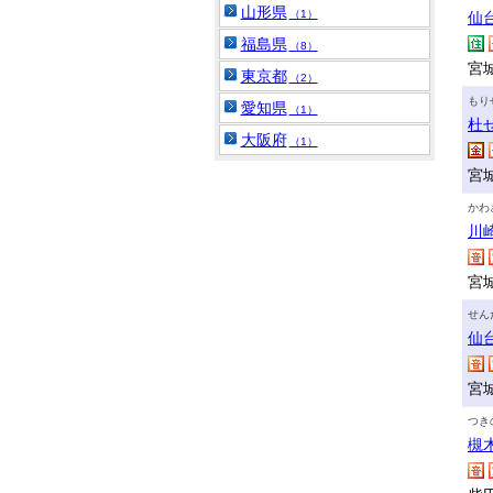
山形県
（1）
仙
福島県
（8）
宮城
東京都
（2）
もり
愛知県
（1）
杜
大阪府
（1）
宮
かわ
川
宮
せん
仙
宮
つき
槻