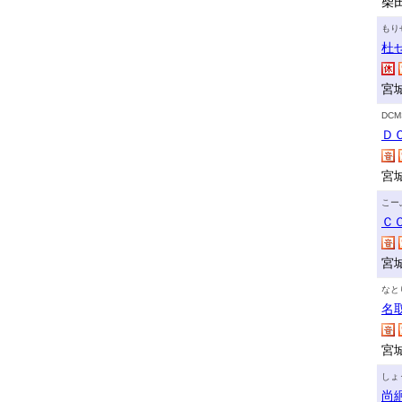
柴田
もり
杜
宮
DC
Ｄ
宮
こー
Ｃ
宮
なと
名
宮
しょ
尚