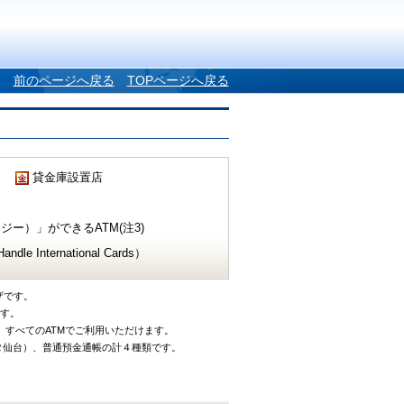
前のページへ戻る
TOPページへ戻る
貸金庫設置店
ー）」ができるATM(注3)
e International Cards）
ザです。
です。
、すべてのATMでご利用いただけます。
タ仙台）、普通預金通帳の計４種類です。