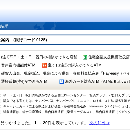
索結果
 (銀行コード 0125)
(注1)平日・土・日・祝日の相談ができる店舗
住宅金融支援機構取扱店
音声案内機能付ATM
宝くじ(注2)の購入ができるATM
硬貨入出金、現金振込、現金による税金・各種料金払込み「Pay-easy（ペイジ
通帳繰越(注4)ができるATM
海外カード対応ATM（ATMs that can Handl
1）平日・土・日・祝日の相談ができる店舗はローンセンター、相談プラザ、77ほけんプラ
2）購入できる宝くじは、ナンバーズ3、ナンバーズ4、ミニロト、ロト6、ロト7の計5種類
3）キャッシュカードによる振込および税金・各種料金払込み「Pay-easy（ペイジー）」は
4）対象通帳は、総合口座通帳、総合口座通帳（楽天イーグルス）、総合口座通帳（ベガル
件見つかりました。
1
～
20
件を表示しています。
次の11件 >