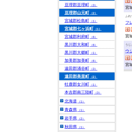
亘理郡亘理町
（3）
宮
亘理郡山元町
（2）
ふれ
宮城郡松島町
（1）
フ
宮城郡七ヶ浜町
（1）
宮
宮城郡利府町
（6）
黒川郡大和町
うじ
（6）
ウ
黒川郡大郷町
（1）
加美郡加美町
（6）
宮
遠田郡涌谷町
（3）
遠田郡美里町
（2）
牡鹿郡女川町
（1）
本吉郡南三陸町
（3）
北海道
（1）
青森県
（1）
岩手県
（2）
秋田県
（1）