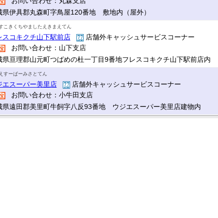
お問い合わせ：丸森支店
城県伊具郡丸森町字鳥屋120番地 敷地内（屋外）
すこきくちやましたえきまえてん
レスコキクチ山下駅前店
店舗外キャッシュサービスコーナー
お問い合わせ：山下支店
城県亘理郡山元町つばめの杜一丁目9番地フレスコキクチ山下駅前店内
えすーぱーみさとてん
ジエスーパー美里店
店舗外キャッシュサービスコーナー
お問い合わせ：小牛田支店
城県遠田郡美里町牛飼字八反93番地 ウジエスーパー美里店建物内