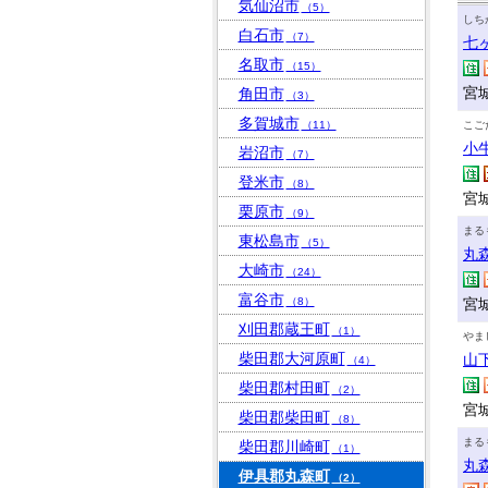
気仙沼市
（5）
しち
白石市
（7）
七
名取市
（15）
宮
角田市
（3）
多賀城市
（11）
こご
小
岩沼市
（7）
登米市
（8）
宮
栗原市
（9）
まる
東松島市
（5）
丸
大崎市
（24）
富谷市
（8）
宮
刈田郡蔵王町
（1）
やま
柴田郡大河原町
山
（4）
柴田郡村田町
（2）
宮
柴田郡柴田町
（8）
まる
柴田郡川崎町
（1）
丸
伊具郡丸森町
（2）