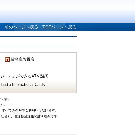
前のページへ戻る
TOPページへ戻る
貸金庫設置店
ー）」ができるATM(注3)
e International Cards）
ザです。
です。
、すべてのATMでご利用いただけます。
タ仙台）、普通預金通帳の計４種類です。