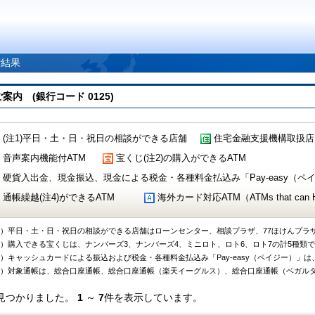
索結果
 (銀行コード 0125)
(注1)平日・土・日・祝日の相談ができる店舗
住宅金融支援機構取扱店
音声案内機能付ATM
宝くじ(注2)の購入ができるATM
硬貨入出金、現金振込、現金による税金・各種料金払込み「Pay-easy（ペイジ
通帳繰越(注4)ができるATM
海外カード対応ATM（ATMs that can Handl
1）平日・土・日・祝日の相談ができる店舗はローンセンター、相談プラザ、77ほけんプラ
2）購入できる宝くじは、ナンバーズ3、ナンバーズ4、ミニロト、ロト6、ロト7の計5種類
3）キャッシュカードによる振込および税金・各種料金払込み「Pay-easy（ペイジー）」は
4）対象通帳は、総合口座通帳、総合口座通帳（楽天イーグルス）、総合口座通帳（ベガル
見つかりました。
1
～
7
件を表示しています。