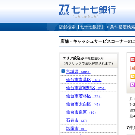
店舗検索【七十七銀行】
>
条件指定検
店舗・キャッシュサービスコーナーのご案内
エリア絞込み
※複数選択可
（再クリックで選択解除されます）
宮城県
（385）
仙台市青葉区
（68）
仙台市宮城野区
（25）
仙台市若林区
（23）
（注
仙台市太白区
（42）
（注
（注
仙台市泉区
（39）
（注
石巻市
（27）
7
件
塩竈市
（6）