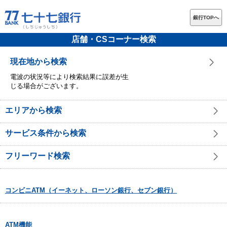
銀行TOPへ
店舗・CSコーナー検索
現在地から検索
電波の状況等により検索結果に誤差が生
じる場合がございます。
エリアから検索
サービス条件から検索
フリーワード検索
コンビニATM（イーネット、ローソン銀行、セブン銀行）
ATM機能