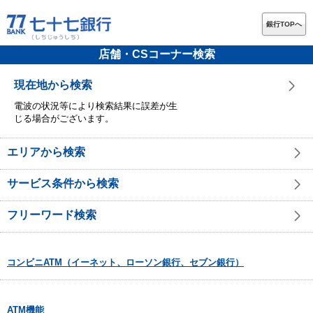
銀行TOPへ
店舗・CSコーナー検索
現在地から検索
電波の状況等により検索結果に誤差が生
じる場合がございます。
エリアから検索
サービス条件から検索
フリーワード検索
コンビニATM（イーネット、ローソン銀行、セブン銀行）
ATM機能