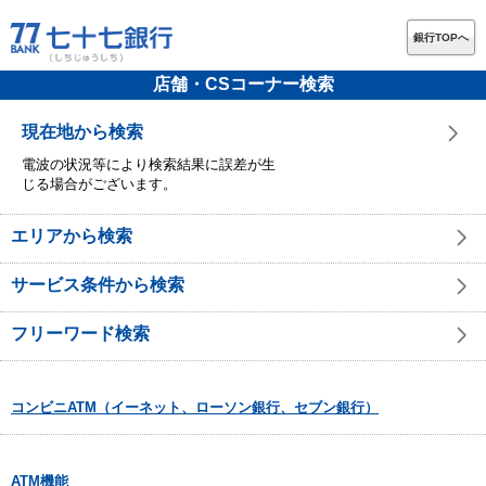
銀行TOPへ
店舗・CSコーナー検索
現在地から検索
電波の状況等により検索結果に誤差が生
じる場合がございます。
エリアから検索
サービス条件から検索
フリーワード検索
コンビニATM（イーネット、ローソン銀行、セブン銀行）
ATM機能